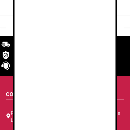
Buscar
Buscar
por:
Transporte
rápido y eficaz. Garantizado.
Seguridad
en tu compra
Atención al cliente
personalizada
CONTACTA CON NOSOTROS
Plaza Louis Braille, 11 Local, 1, 08820 El Prat de
Llobregat, Barcelona