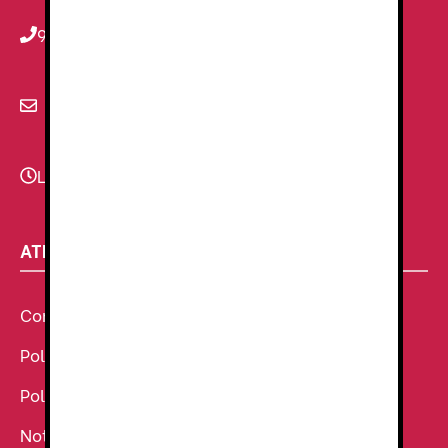
934 78 59 38
info@renzauniformes.com
Lunes - Viernes
9:00–13:30 - 16:30-20:00
ATENCIÓN AL CLIENTE
Condiciones Generales de venta
Política de Cookies
Política de Privacidad
Noticias