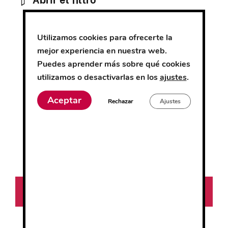
Este
Este
producto
producto
Utilizamos cookies para ofrecerte la
tiene
tiene
mejor experiencia en nuestra web.
múltiples
múltiples
Puedes aprender más sobre qué cookies
variantes.
variantes.
utilizamos o desactivarlas en los
ajustes
.
Las
Las
opciones
opciones
Aceptar
Rechazar
Ajustes
se
se
pueden
pueden
Blusa microfibra
Pantalón microfibra
elegir
elegir
en
en
la
la
0
0
18.90
€
21.03
€
página
página
d
d
e
e
de
de
5
5
Seleccionar
Seleccionar
producto
producto
opciones
opciones
FILTRO