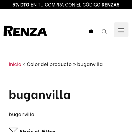
5% DTO
EN TU COMPRA CON EL CÓDIGO
RENZA5
Saltar
al
ME
contenido
Inicio
»
Color del producto
»
buganvilla
buganvilla
buganvilla
Abrir el filtro