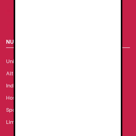
Ropa de Trabajo
Tienda de uniformes
NUESTROS SECTORES
Uniforme Sanitario
Alta Visibilidad
Industria
Hostelería
Sport
Limpieza