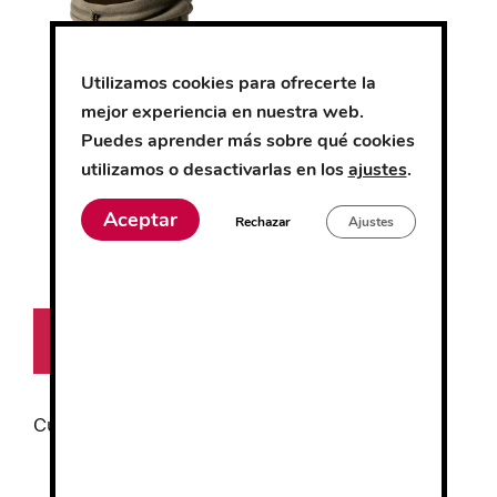
tiene
múltiples
variantes.
Utilizamos cookies para ofrecerte la
Las
mejor experiencia en nuestra web.
opciones
Puedes aprender más sobre qué cookies
se
utilizamos o desactivarlas en los
ajustes
.
pueden
Cuello Polar
elegir
Aceptar
Rechazar
Ajustes
en
la
0
6.07
€
página
d
e
de
5
Seleccionar
producto
opciones
Cuellos
FILTRO