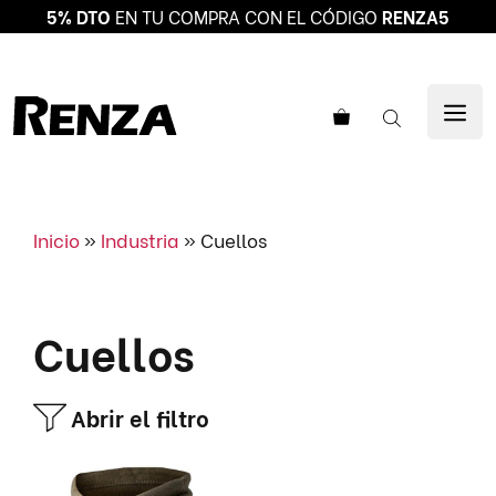
5% DTO
EN TU COMPRA CON EL CÓDIGO
RENZA5
Saltar
al
ME
contenido
Inicio
»
Industria
»
Cuellos
Cuellos
Abrir el filtro
Este
producto