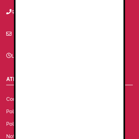
934 78 59 38
info@renzauniformes.com
Lunes - Viernes
9:00–13:30 - 16:30-20:00
ATENCIÓN AL CLIENTE
Condiciones Generales de venta
Política de Cookies
Política de Privacidad
Noticias