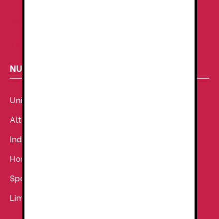
Ropa de Trabajo
Tienda de uniformes
NUESTROS SECTORES
Uniforme Sanitario
Alta Visibilidad
Industria
Hostelería
Sport
Limpieza