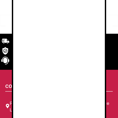
Buscar
Buscar
por:
Transporte
rápido y eficaz. Garantizado.
Seguridad
en tu compra
Atención al cliente
personalizada
CONTACTA CON NOSOTROS
Plaza Louis Braille, 11 Local, 1, 08820 El Prat de
Llobregat, Barcelona