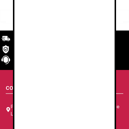
Buscar
Buscar
por:
Transporte
rápido y eficaz. Garantizado.
Seguridad
en tu compra
Atención al cliente
personalizada
CONTACTA CON NOSOTROS
Plaza Louis Braille, 11 Local, 1, 08820 El Prat de
Llobregat, Barcelona