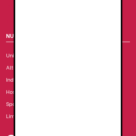
Ropa de Trabajo
Tienda de uniformes
NUESTROS SECTORES
Uniforme Sanitario
Alta Visibilidad
Industria
Hostelería
Sport
Limpieza