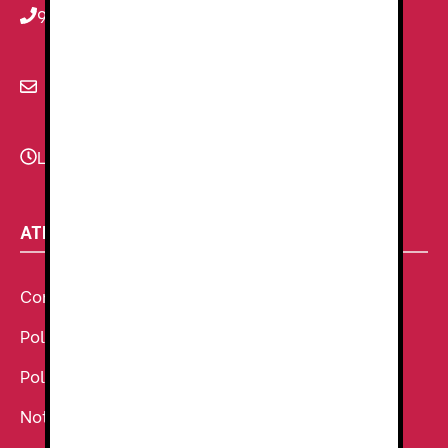
934 78 59 38
info@renzauniformes.com
Lunes - Viernes
9:00–13:30 - 16:30-20:00
ATENCIÓN AL CLIENTE
Condiciones Generales de venta
Política de Cookies
Política de Privacidad
Noticias