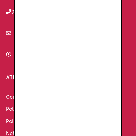
934 78 59 38
info@renzauniformes.com
Lunes - Viernes
9:00–13:30 - 16:30-20:00
ATENCIÓN AL CLIENTE
Condiciones Generales de venta
Política de Cookies
Política de Privacidad
Noticias