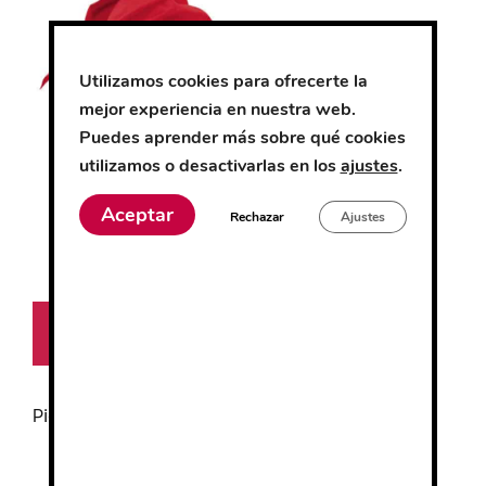
tiene
múltiples
variantes.
Utilizamos cookies para ofrecerte la
Las
mejor experiencia en nuestra web.
opciones
Puedes aprender más sobre qué cookies
se
utilizamos o desactivarlas en los
ajustes
.
pueden
Pico
elegir
Aceptar
Rechazar
Ajustes
en
la
0
4.51
€
página
d
e
de
5
Seleccionar
producto
opciones
Picos
FILTRO