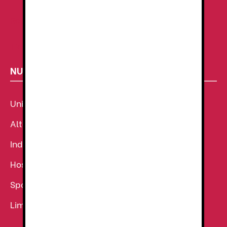
Ropa de Trabajo
Tienda de uniformes
NUESTROS SECTORES
Uniforme Sanitario
Alta Visibilidad
Industria
Hostelería
Sport
Limpieza