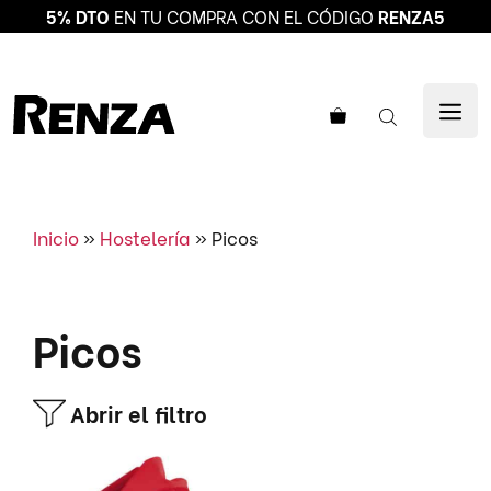
5% DTO
EN TU COMPRA CON EL CÓDIGO
RENZA5
Saltar
al
ME
contenido
Inicio
»
Hostelería
»
Picos
Picos
Abrir el filtro
Este
producto