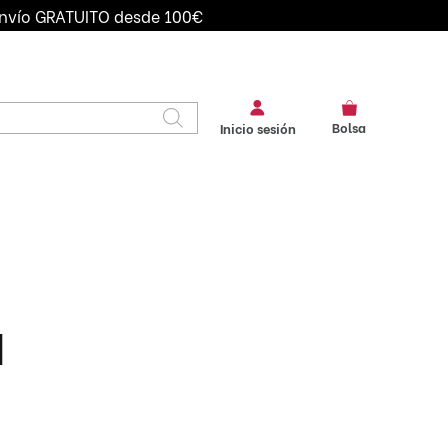
nvío GRATUITO desde 100€
Bolsa
Inicio sesión
IVOS DE
BANDANAS
CAMISAS
IDAD
CHALECOS
CHAQUETAS
 SEGURIDAD
CORBATAS
DELANTALES
FALDAS
GORROS
LEGGINS
LITOS CAMARERO
d
MONEDEROS
PAJARITAS
PANTALONES
PICOS
POLOS
TIRANTES