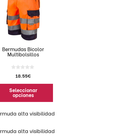
ene
ltiples
riantes.
CHAQUETA POLAR
CAMISA IGNÍFUGA
CAZAD
s
IGNÍFU
ciones
SUDADERAS SPORT
MONO IGNÍFUGO
PANTA
IGNÍFU
eden
Bermudas Bicolor
Multibolsillos
egir
0
18.55
€
gina
d
e
5
Seleccionar
oducto
opciones
rmuda alta visibilidad
rmuda alta visibilidad