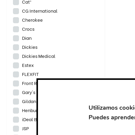
Cat®
CG International
Cherokee
Crocs
Dian
Dickies
Dickies Medical
Estex
FLEXFIT
Front Row
Gary´s
Gildan
Utilizamos cooki
Henbury
Puedes aprender
iDeal Basic Brand
JSP