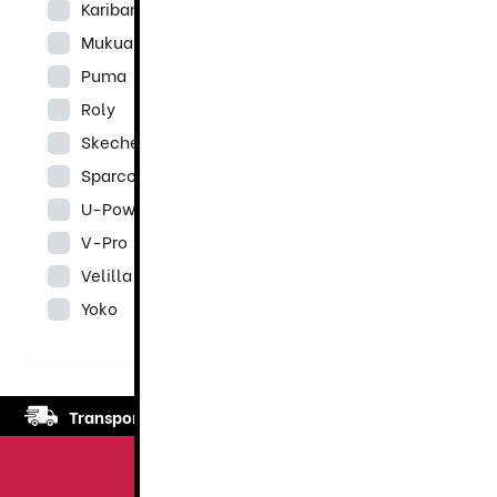
Kariban
Mukua
Puma
Roly
Skechers
Sparco
U-Power
V-Pro
Velilla
Yoko
Transporte
rápido y eficaz. Garantizado.