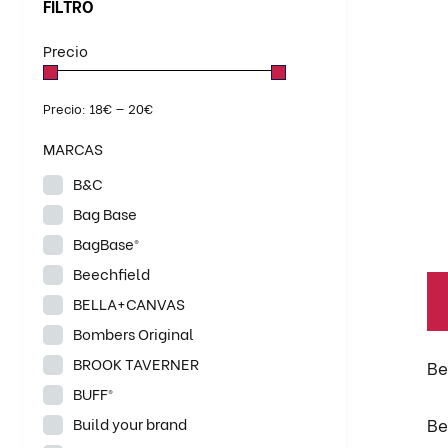
ti
FILTRO
mú
Precio
va
BATAS
BERMUDAS
CAMISETAS
La
ALGODÓN
CAMISAS
CAMISETAS
op
Precio:
18€
—
20€
POLOS SPORT
se
CAZADORAS
CHALECOS
MARCAS
pu
CHAQUETAS
CUELLOS
el
B&C
FORROS POLARES
GORRO POLAR
en
JERSEYS
MONOS
Bag Base
la
PANTALONES
PARKAS
BagBase®
pá
POLOS
PONCHOS
Beechfield
de
SUDADERAS
TRAJES DE LLUVIA
BELLA+CANVAS
pr
Bombers Original
BROOK TAVERNER
Be
BUFF®
Be
Build your brand