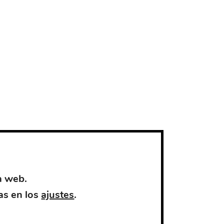
a web.
as en los
ajustes
.