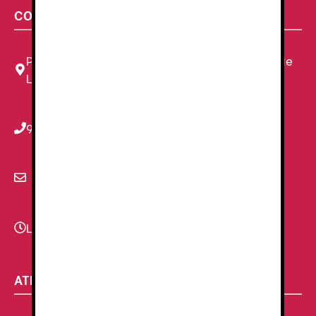
CONTACTA CON NOSOTROS
Plaza Louis Braille, 11 Local, 1, 08820 El Prat de
Llobregat, Barcelona
934 78 59 38
info@renzauniformes.com
Lunes - Viernes
9:00–13:30 - 16:30-20:00
ATENCIÓN AL CLIENTE