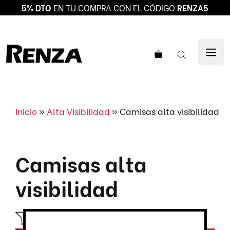
5% DTO
EN TU COMPRA CON EL CÓDIGO
RENZA5
Saltar
al
ME
contenido
Inicio
»
Alta Visibilidad
»
Camisas alta visibilidad
Camisas alta
visibilidad
Abrir el filtro