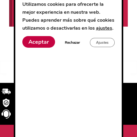
Utilizamos cookies para ofrecerte la
No se han encontrado productos que
mejor experiencia en nuestra web.
coincidan con tu selección.
Puedes aprender más sobre qué cookies
utilizamos o desactivarlas en los
ajustes
.
FILTRO
Aceptar
Rechazar
Ajustes
Buscar
Buscar
por:
Transporte
rápido y eficaz. Garantizado.
Seguridad
en tu compra
Atención al cliente
personalizada