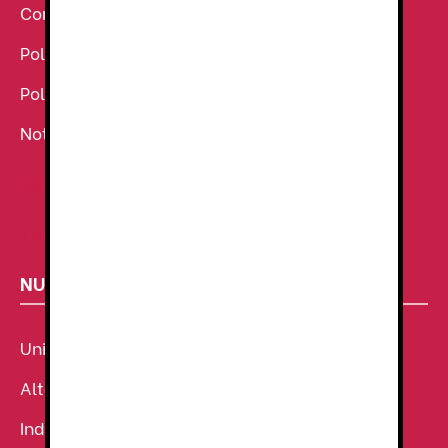
Condiciones Generales de venta
Política de Cookies
Política de Privacidad
Noticias
Ropa de Trabajo
Tienda de uniformes
NUESTROS SECTORES
Uniforme Sanitario
Alta Visibilidad
Industria