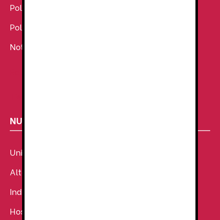
Política de Cookies
Política de Privacidad
Noticias
Ropa de Trabajo
Tienda de uniformes
NUESTROS SECTORES
Uniforme Sanitario
Alta Visibilidad
Industria
Hostelería