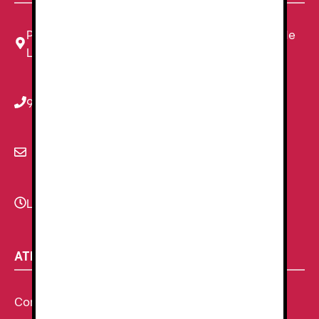
Plaza Louis Braille, 11 Local, 1, 08820 El Prat de
Llobregat, Barcelona
934 78 59 38
info@renzauniformes.com
Lunes - Viernes
9:00–13:30 - 16:30-20:00
ATENCIÓN AL CLIENTE
Condiciones Generales de venta