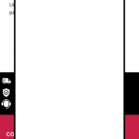
Un mejor calzado se traduce en una mayor
productividad y mayor comodidad.
FILTRO
Buscar
Buscar
por:
Transporte
rápido y eficaz. Garantizado.
Seguridad
en tu compra
Atención al cliente
personalizada
CONTACTA CON NOSOTROS