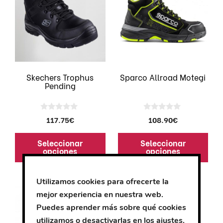
tiene
tiene
múltiples
múltiples
variantes.
variantes.
Las
Las
opciones
opciones
se
se
pueden
pueden
Skechers Trophus
Sparco Allroad Motegi
Pending
elegir
elegir
en
en
la
la
0
0
117.75
€
108.90
€
página
página
d
d
e
e
de
de
5
5
Seleccionar
Seleccionar
producto
producto
opciones
opciones
Este
Este
Utilizamos cookies para ofrecerte la
producto
producto
mejor experiencia en nuestra web.
tiene
tiene
Puedes aprender más sobre qué cookies
múltiples
múltiples
utilizamos o desactivarlas en los
ajustes
.