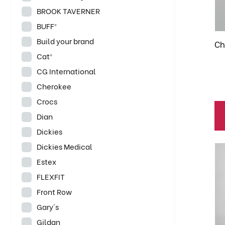
La
BROOK TAVERNER
op
BUFF®
se
Build your brand
pu
Ch
el
Cat®
en
CG International
la
Cherokee
pá
Crocs
de
Dian
pr
Dickies
Dickies Medical
Es
pr
Estex
ti
FLEXFIT
mú
Front Row
va
Gary´s
La
Gildan
op