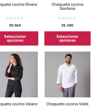
den
pueden
queta cocina Rivera
Chaqueta cocina
Santana
ir
elegir
en
la
0
0
30.06
€
35.28
€
ina
página
d
d
e
e
de
5
5
Seleccionar
Seleccionar
ducto
producto
opciones
opciones
Este
ducto
producto
e
tiene
iples
múltiples
antes.
variantes.
Las
iones
opciones
se
den
pueden
queta cocina Valera
Chaqueta cocina Vidal