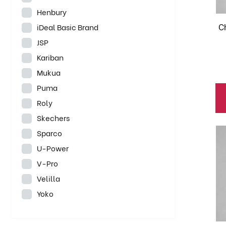
se
Henbury
pu
C
iDeal Basic Brand
el
JSP
en
Kariban
la
Mukua
pá
de
Puma
pr
Roly
Skechers
Es
Sparco
pr
U-Power
ti
V-Pro
mú
Velilla
va
Yoko
La
op
se