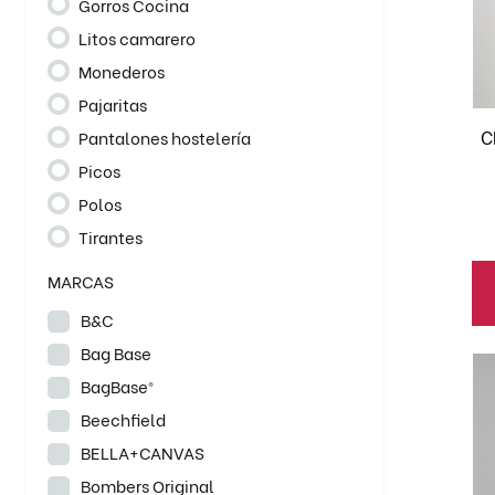
Gorros Cocina
va
Litos camarero
La
Monederos
op
se
Pajaritas
pu
C
Pantalones hostelería
el
Picos
en
Polos
la
Tirantes
pá
de
MARCAS
pr
B&C
Bag Base
Es
BagBase®
pr
Beechfield
ti
mú
BELLA+CANVAS
va
Bombers Original