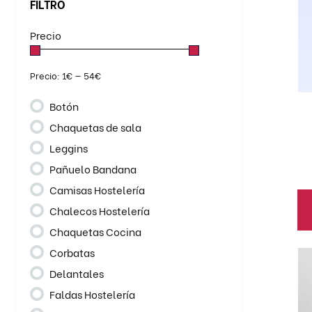
ti
FILTRO
mú
Precio
va
BATAS
BERMUDAS
CAMISETAS
La
ALGODÓN
CAMISAS
CAMISETAS
op
Precio:
1€
—
54€
POLOS SPORT
se
CAZADORAS
CHALECOS
Botón
pu
CHAQUETAS
CUELLOS
el
Chaquetas de sala
FORROS POLARES
GORRO POLAR
en
JERSEYS
MONOS
Leggins
la
PANTALONES
PARKAS
Pañuelo Bandana
pá
POLOS
PONCHOS
Camisas Hostelería
de
SUDADERAS
TRAJES DE LLUVIA
Chalecos Hostelería
pr
Chaquetas Cocina
Corbatas
Es
pr
Delantales
ti
Faldas Hostelería
mú