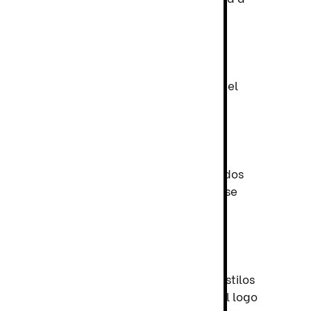
ía?
a experiencia del cliente y en la moral del
:
o. Nuestros uniformes están confeccionados
la comodidad, permitiendo que tu equipo se
ecimiento. Ofrecemos una variedad de estilos
ción de personalización para incorporar el logo