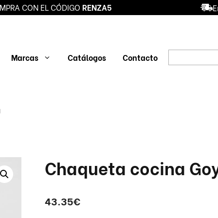
MPRA CON EL CÓDIGO
RENZA5
E
Búsqueda
Marcas
Catálogos
Contacto
de
productos
BLUSA SANIDAD
BOTAS DE
DEPORT
a
SEGURIDAD
SEGUR
CONJUNTO
SANITARIO
ZAPATO
ZAPATO
PROFESIONAL
O
PANTALÓN
ZUECO
Chaqueta cocina Go
43.35
€