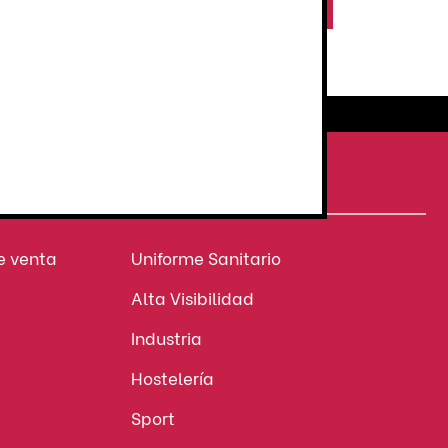
es
Seleccionar opciones
Atención al cliente
personalizada
NUESTROS SECTORES
e venta
Uniforme Sanitario
Alta Visibilidad
Industria
Hostelería
Sport