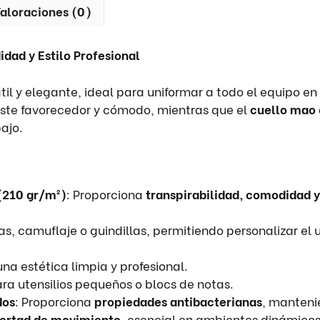
aloraciones (0)
ad y Estilo Profesional
il y elegante, ideal para uniformar a todo el equipo en
uste favorecedor y cómodo, mientras que el
cuello mao
ajo.
(210 gr/m²)
: Proporciona
transpirabilidad, comodidad y
vas, camuflaje o guindillas, permitiendo personalizar el
na estética limpia y profesional.
ara utensilios pequeños o blocs de notas.
dos
: Proporciona
propiedades antibacterianas
, manteni
bertad de movimiento
, esencial en ambientes dinámicos