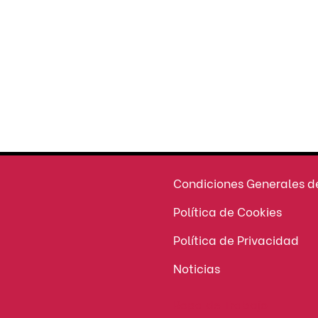
eleccionar opciones
Seleccionar opcion
Seguridad
en tu compra
ATENCIÓN AL CLIENTE
Condiciones Generales d
Política de Cookies
Política de Privacidad
Noticias
Ropa de Trabajo