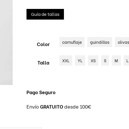
Guía de tallas
CHAQUETA POLAR
CAMISA IGNÍFUGA
CAZAD
IGNÍFU
SUDADERAS SPORT
MONO IGNÍFUGO
PANTA
IGNÍFU
camuflaje
guindillas
oliva
Color
XXL
YL
XS
S
M
L
Talla
Pago Seguro
Envío
GRATUITO
desde 100€