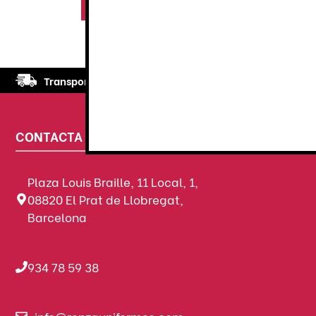
Seleccionar opciones
S
Transporte
rápido y eficaz. Garantizado.
CONTACTA CON NOSOTROS
Plaza Louis Braille, 11 Local, 1,
08820 El Prat de Llobregat,
Barcelona
934 78 59 38