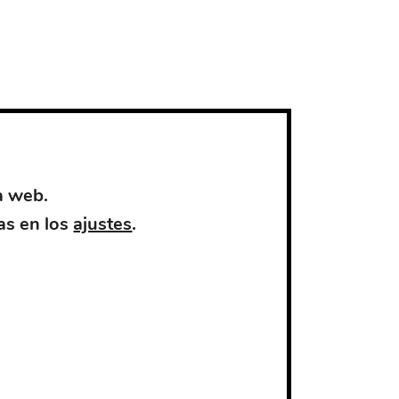
a web.
as en los
ajustes
.