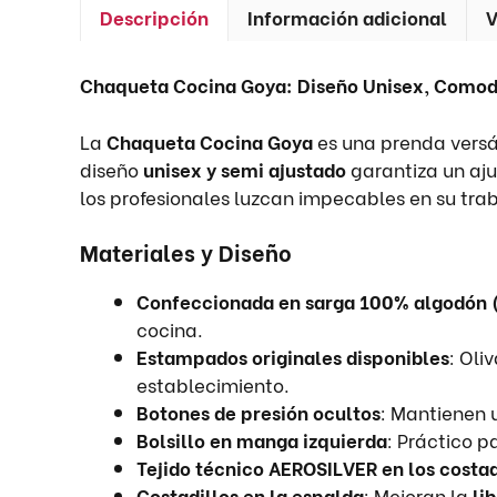
Descripción
Información adicional
V
Chaqueta Cocina Goya: Diseño Unisex, Comodid
La
Chaqueta Cocina Goya
es una prenda versát
diseño
unisex y semi ajustado
garantiza un aj
los profesionales luzcan impecables en su trab
Materiales y Diseño
Confeccionada en sarga 100% algodón 
cocina.
Estampados originales disponibles
: Oli
establecimiento.
Botones de presión ocultos
: Mantienen u
Bolsillo en manga izquierda
: Práctico p
Tejido técnico AEROSILVER en los costa
Costadillos en la espalda
: Mejoran la
li