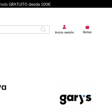
nvío GRATUITO desde 100€
Bolsa
Inicio sesión
IVOS DE
BANDANAS
CAMISAS
IDAD
CHALECOS
CHAQUETAS
 SEGURIDAD
CORBATAS
DELANTALES
FALDAS
GORROS
LEGGINS
LITOS CAMARERO
ya
MONEDEROS
PAJARITAS
PANTALONES
PICOS
POLOS
TIRANTES