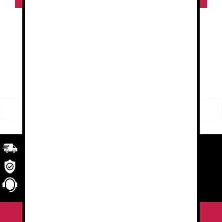
1
2
3
4
…
8
9
10
→
FILTRO
Buscar
Buscar
por:
Transporte
rápido y eficaz. Garantizado.
Seguridad
en tu compra
Atención al cliente
personalizada