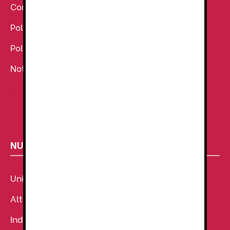
Condiciones Generales de venta
Política de Cookies
Política de Privacidad
Noticias
Ropa de Trabajo
Tienda de uniformes
NUESTROS SECTORES
Uniforme Sanitario
Alta Visibilidad
Industria