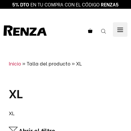
5% DTO
EN TU COMPRA CON EL CÓDIGO
RENZA5
Saltar
al
ME
contenido
Inicio
»
Talla del producto
»
XL
XL
XL
Abrir el filtro