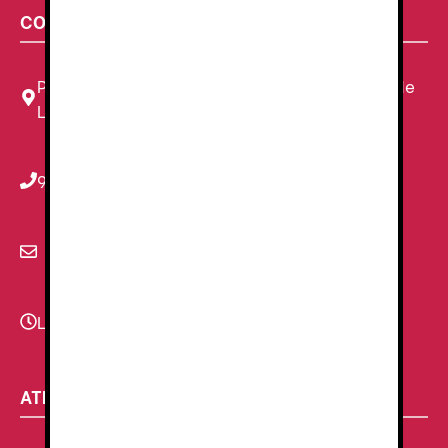
CONTACTA CON NOSOTROS
Plaza Louis Braille, 11 Local, 1, 08820 El Prat de
Llobregat, Barcelona
934 78 59 38
info@renzauniformes.com
Lunes - Viernes
9:00–13:30 - 16:30-20:00
ATENCIÓN AL CLIENTE