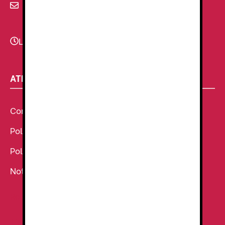
info@renzauniformes.com
Lunes - Viernes
9:00–13:30 - 16:30-20:00
ATENCIÓN AL CLIENTE
Condiciones Generales de venta
Política de Cookies
Política de Privacidad
Noticias
Ropa de Trabajo
Tienda de uniformes