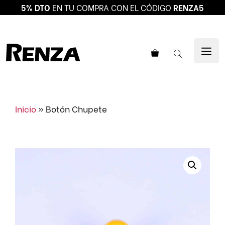
5% DTO
EN TU COMPRA CON EL CÓDIGO
RENZA5
Saltar
al
ME
contenido
Inicio
»
Botón Chupete