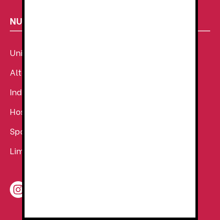
NUESTROS SECTORES
Uniforme Sanitario
Alta Visibilidad
Industria
Hostelería
Sport
Limpieza
2.03
€