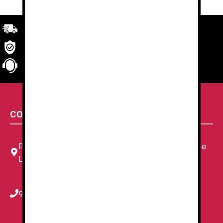
Transporte
rápido y eficaz. Garantizado.
Seguridad
en tu compra
Atención al cliente
personalizada
CONTACTA CON NOSOTROS
Plaza Louis Braille, 11 Local, 1, 08820 El Prat de
Llobregat, Barcelona
934 78 59 38