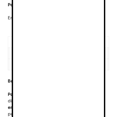
Pago Seguro
Envío
GRATUITO
desde 100€
Descripción
Información adicional
Valoraciones (0)
Botón Chupete.
Pack 10 unidades
. Estos
botones
están
diseñados para
resistir las demandas del
entorno de la hostelería
, donde la cocina
puede ser un lugar de trabajo
rápido y