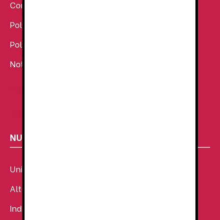
Condiciones Generales de venta
Política de Cookies
Política de Privacidad
Noticias
Ropa de Trabajo
Tienda de uniformes
NUESTROS SECTORES
Uniforme Sanitario
Alta Visibilidad
Industria