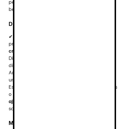
permite que cualquier miembro del equipo se
beneficie de su excelente ajuste y estilo.
Diseño Exclusivo y Funcional
✔
Manga larga con puños vueltos
– Mayor
protección y un toque de distinción. ✔
Cierre
cruzado con botones de presión ocultos
–
Diseño
pulcro y moderno
, facilitando su uso
diario. ✔
Vivos en cuello y puños a contraste
–
Añaden un
detalle elegante y llamativo
al
uniforme. ✔
Bolsillo en manga izquierda
–
Espacio útil para guardar utensilios, bolígrafos
o herramientas de cocina. ✔
Corte semi
ajustado
– Garantiza
movilidad y confort
, sin
sacrificar el aspecto profesional.
Material de Alta Calidad