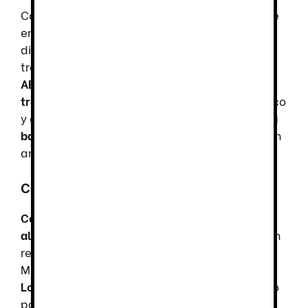
Confeccionada en
sarga resistente
, disponible
en
color blanco o negro
, esta chaqueta está
diseñada para soportar las exigencias del
trabajo diario en cocina. Su tejido
técnico
AEROSILVER en la espalda
mejora la
transpirabilidad
, manteniendo al usuario fresco
y cómodo. Además, es
altamente resistente a
bacterias
, asegurando
higiene y protección
en
ambientes de cocina.
Características Técnicas
Composición:
65% poliéster (PES), 35%
algodón (CO)
–
Suavidad y resistencia
para un
rendimiento superior.
Gramaje:
200 gr/m²
–
Material duradero para jornadas exigentes.
Longitud aproximada:
73 cm
– Ajuste perfecto
para cualquier tipo de cuerpo.