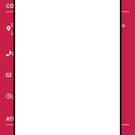
CONTACTA CON NOSOTROS
Plaza Louis Braille, 11 Local, 1, 08820 El Prat de
Llobregat, Barcelona
934 78 59 38
info@renzauniformes.com
Lunes - Viernes
9:00–13:30 - 16:30-20:00
ATENCIÓN AL CLIENTE