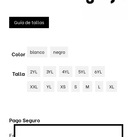
Guía de tallas
blanco
negro
Color
2YL
3YL
4YL
5YL
6YL
Talla
XXL
YL
XS
S
M
L
XL
Pago Seguro
Envío
GRATUITO
desde 100€