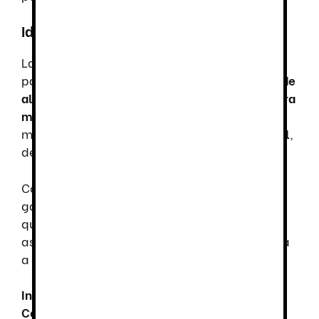
Ideal para Entornos de Hostelería
La
Chaqueta Cocina Abad
es la mejor opción
para
restaurantes, hoteles, bares y negocios de
alimentos y bebidas
. Su
versión específica para
mujeres
permite que todo el personal
mantenga una imagen
uniforme y profesional
,
destacando la identidad del equipo.
Con esta chaqueta, los profesionales de la
gastronomía pueden disfrutar de una prenda
que une
diseño, funcionalidad y resistencia
,
asegurando una experiencia superior en su día
a día.
Invierte en calidad y estilo con la Chaqueta
Cocina Abad
y marca la diferencia en tu