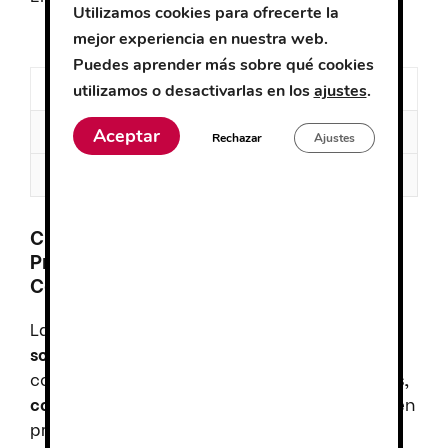
Utilizamos cookies para ofrecerte la
mejor experiencia en nuestra web.
Puedes aprender más sobre qué cookies
Descripción
utilizamos o desactivarlas en los
ajustes
.
Información adicional
Aceptar
Rechazar
Ajustes
Valoraciones (0)
Chaqueta Cocina Abad:
Profesionalismo y Elegancia para
Cocineros y Camareros
La
Chaqueta Cocina Abad
combina
sofisticación, comodidad y durabilidad
,
convirtiéndose en una opción ideal para
chefs,
cocineros y camareros
que buscan una imagen
profesional en la hostelería. Su
diseño unisex