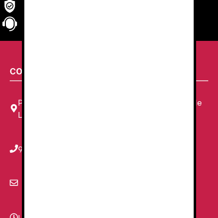
Seguridad
en tu compra
Atención al cliente
personalizada
CONTACTA CON NOSOTROS
Plaza Louis Braille, 11 Local, 1, 08820 El Prat de
Llobregat, Barcelona
934 78 59 38
info@renzauniformes.com
Lunes - Viernes