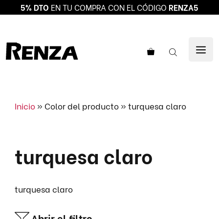
5% DTO
EN TU COMPRA CON EL CÓDIGO
RENZA5
Saltar
al
ME
contenido
Inicio
»
Color del producto
»
turquesa claro
turquesa claro
turquesa claro
Abrir el filtro