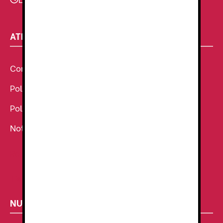
9:00–13:30 - 16:30-20:00
ATENCIÓN AL CLIENTE
Condiciones Generales de venta
Política de Cookies
Política de Privacidad
Noticias
Ropa de Trabajo
Tienda de uniformes
NUESTROS SECTORES