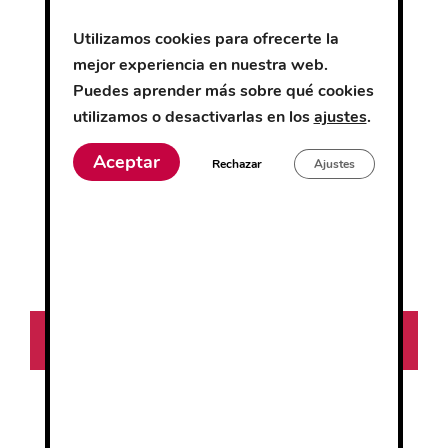
producto
producto
Utilizamos cookies para ofrecerte la
tiene
tiene
mejor experiencia en nuestra web.
múltiples
múltiples
Puedes aprender más sobre qué cookies
variantes.
variantes.
utilizamos o desactivarlas en los
ajustes
.
Las
Las
opciones
opciones
Aceptar
Rechazar
Ajustes
se
se
pueden
pueden
Delantal Corto
Delantal largo
Comandero
elegir
elegir
en
en
la
la
0
0
8.36
€
10.67
€
página
página
d
d
e
e
de
de
5
5
Seleccionar
Seleccionar
producto
producto
opciones
opciones
Este
Este
producto
producto