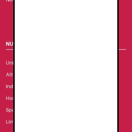
Ropa de Trabajo
Tienda de uniformes
NUESTROS SECTORES
Uniforme Sanitario
Alta Visibilidad
Industria
Hostelería
Sport
Limpieza