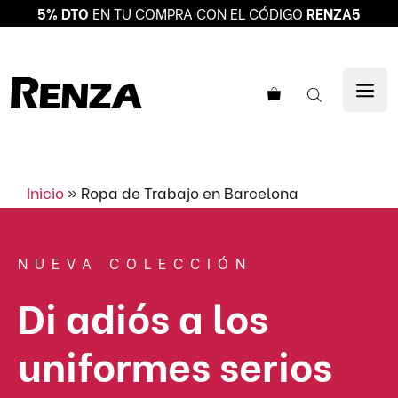
5% DTO
EN TU COMPRA CON EL CÓDIGO
RENZA5
Saltar
al
ME
contenido
Inicio
»
Ropa de Trabajo en Barcelona
NUEVA COLECCIÓN
Di adiós a los
uniformes serios