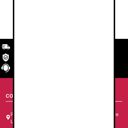
Transporte
rápido y eficaz. Garantizado.
Seguridad
en tu compra
Atención al cliente
personalizada
CONTACTA CON NOSOTROS
Plaza Louis Braille, 11 Local, 1, 08820 El Prat de
Llobregat, Barcelona