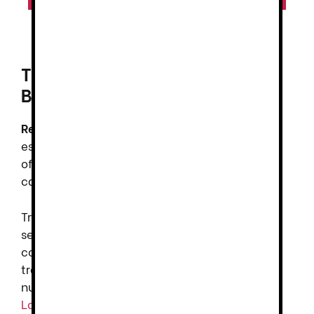
Tienda de uniformes en
Barcelona
Renza Uniformes
es una tienda
especializada en ropa de trabajo,
ofreciendo todo tipo de vestuario laboral y
calzado de seguridad.
Trabajamos con las mejores marcas del
sector para ofrecerte la máxima calidad y
comodidad. Si estás buscando ropa de
trabajo en Barcelona puedes comprar en
nuestra tienda online o visitarnos en
Pl.
Louis Braille, 11, Local, 1, 08820 El Prat de