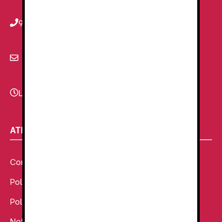
934 78 59 38
info@renzauniformes.com
Lunes - Viernes
9:00–13:30 - 16:30-20:00
ATENCIÓN AL CLIENTE
Condiciones Generales de venta
Política de Cookies
Política de Privacidad
Noticias