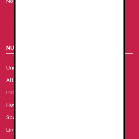
Noticias
Ropa de Trabajo
Tienda de uniformes
NUESTROS SECTORES
Uniforme Sanitario
Alta Visibilidad
Industria
Hostelería
Sport
Limpieza