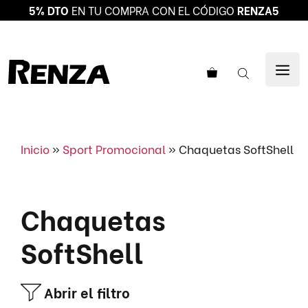
5% DTO
EN TU COMPRA CON EL CÓDIGO
RENZA5
Saltar
al
ME
contenido
Inicio
»
Sport Promocional
»
Chaquetas SoftShell
Chaquetas
SoftShell
Abrir el filtro