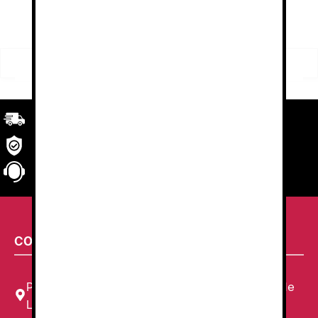
Buscar
Buscar
por:
Transporte
rápido y eficaz. Garantizado.
Seguridad
en tu compra
Atención al cliente
personalizada
CONTACTA CON NOSOTROS
Plaza Louis Braille, 11 Local, 1, 08820 El Prat de
Llobregat, Barcelona