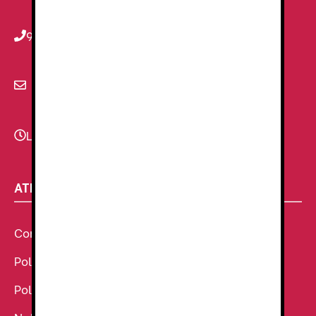
934 78 59 38
info@renzauniformes.com
Lunes - Viernes
9:00–13:30 - 16:30-20:00
ATENCIÓN AL CLIENTE
Condiciones Generales de venta
Política de Cookies
Política de Privacidad