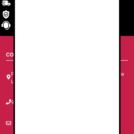
Transporte
rápido y eficaz. Garantizado.
Seguridad
en tu compra
Atención al cliente
personalizada
CONTACTA CON NOSOTROS
Plaza Louis Braille, 11 Local, 1, 08820 El Prat de
Llobregat, Barcelona
934 78 59 38
info@renzauniformes.com