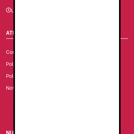
Lunes - Viernes
9:00–13:30 - 16:30-20:00
ATENCIÓN AL CLIENTE
Condiciones Generales de venta
Política de Cookies
Política de Privacidad
Noticias
Ropa de Trabajo
Tienda de uniformes
NUESTROS SECTORES