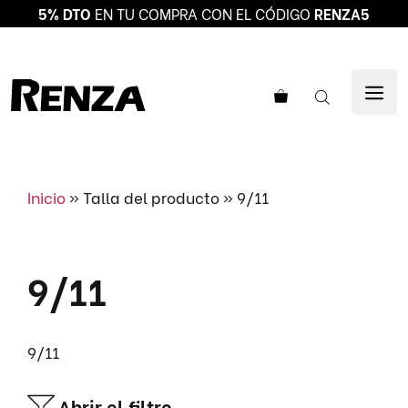
5% DTO
EN TU COMPRA CON EL CÓDIGO
RENZA5
Saltar
al
ME
contenido
Inicio
»
Talla del producto
»
9/11
9/11
9/11
Abrir el filtro