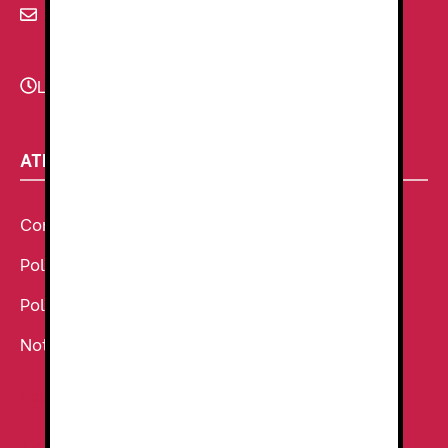
info@renzauniformes.com
Lunes - Viernes
9:00–13:30 - 16:30-20:00
ATENCIÓN AL CLIENTE
Condiciones Generales de venta
Política de Cookies
Política de Privacidad
Noticias
Ropa de Trabajo
Tienda de uniformes