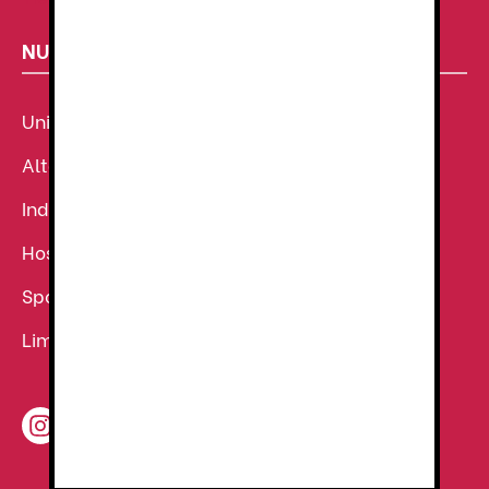
NUESTROS SECTORES
Uniforme Sanitario
Alta Visibilidad
Industria
Hostelería
Sport
Limpieza