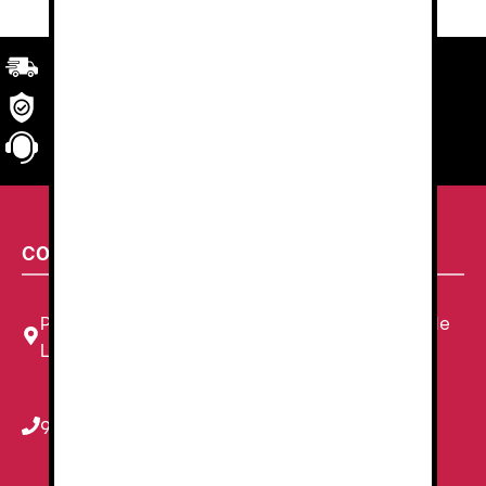
Transporte
rápido y eficaz. Garantizado.
Seguridad
en tu compra
Atención al cliente
personalizada
CONTACTA CON NOSOTROS
Plaza Louis Braille, 11 Local, 1, 08820 El Prat de
Llobregat, Barcelona
934 78 59 38