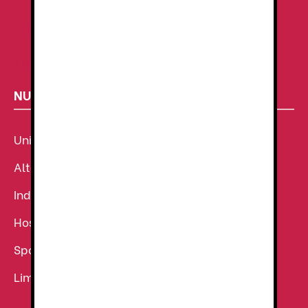
Ropa de Trabajo
Tienda de uniformes
NUESTROS SECTORES
Uniforme Sanitario
Alta Visibilidad
Industria
Hostelería
Sport
Limpieza