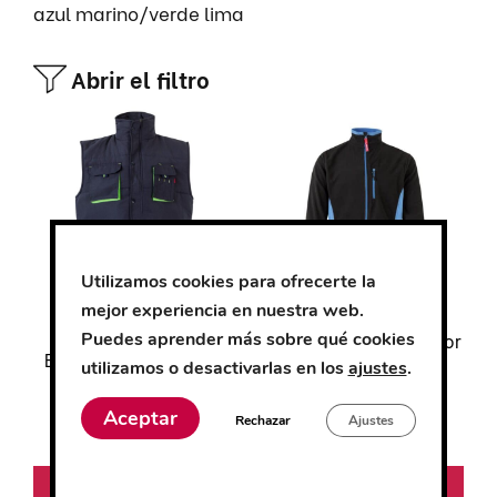
azul marino/verde lima
Abrir el filtro
Este
Este
producto
producto
tiene
tiene
múltiples
múltiples
variantes.
variantes.
Las
Las
opciones
opciones
Utilizamos cookies para ofrecerte la
se
se
mejor experiencia en nuestra web.
pueden
pueden
Puedes aprender más sobre qué cookies
Chaleco Acolchado
Chaqueta Polar Bicolor
Bicolor Multibolsillos
elegir
elegir
utilizamos o desactivarlas en los
ajustes
.
en
en
Aceptar
la
la
Rechazar
Ajustes
0
0
23.79
€
23.27
€
página
página
d
d
e
e
de
de
5
5
Seleccionar
Seleccionar