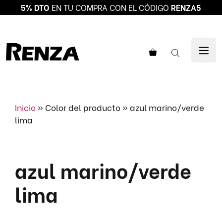
5% DTO
EN TU COMPRA CON EL CÓDIGO
RENZA5
Saltar
al
ME
contenido
Inicio
»
Color del producto
»
azul marino/verde
lima
azul marino/verde
lima