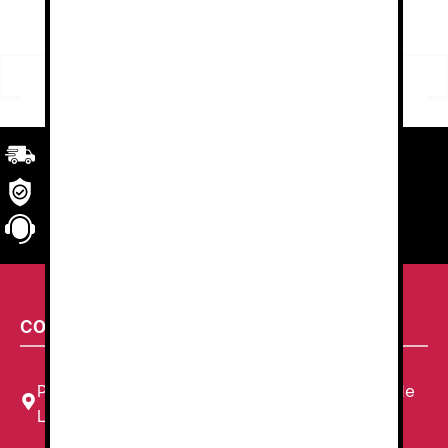
Buscar
Buscar
por:
Transporte
rápido y eficaz. Garantizado.
Seguridad
en tu compra
Atención al cliente
personalizada
CONTACTA CON NOSOTROS
Plaza Louis Braille, 11 Local, 1, 08820 El Prat de
Llobregat, Barcelona