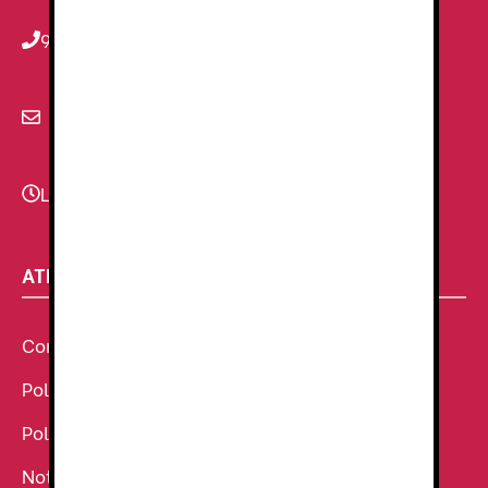
934 78 59 38
info@renzauniformes.com
Lunes - Viernes
9:00–13:30 - 16:30-20:00
ATENCIÓN AL CLIENTE
Condiciones Generales de venta
Política de Cookies
Política de Privacidad
Noticias