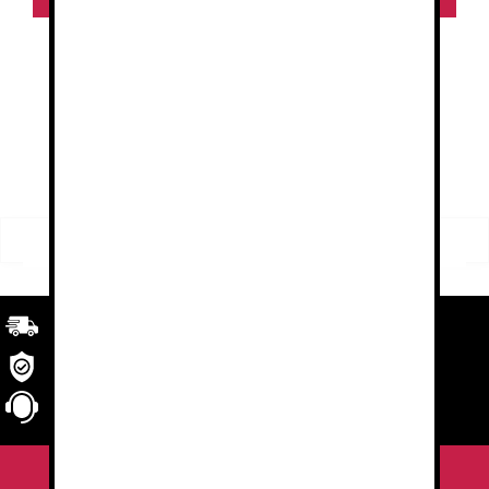
1
2
→
FILTRO
Buscar
Buscar
por:
Transporte
rápido y eficaz. Garantizado.
Seguridad
en tu compra
Atención al cliente
personalizada