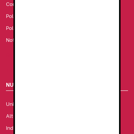
Condiciones Generales de venta
Política de Cookies
Política de Privacidad
Noticias
Ropa de Trabajo
Tienda de uniformes
NUESTROS SECTORES
Uniforme Sanitario
Alta Visibilidad
Industria