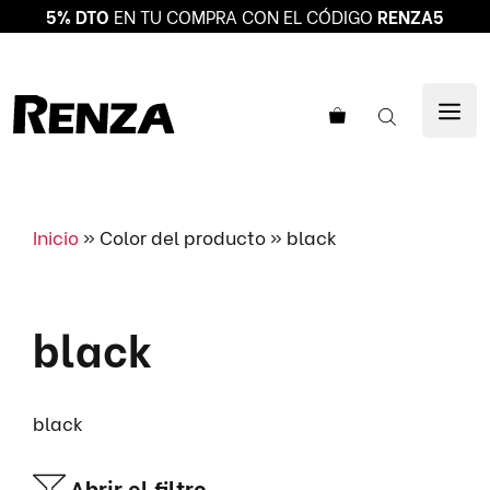
5% DTO
EN TU COMPRA CON EL CÓDIGO
RENZA5
Saltar
al
ME
contenido
Inicio
»
Color del producto
»
black
black
black
Abrir el filtro