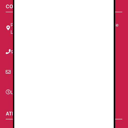
CONTACTA CON NOSOTROS
Plaza Louis Braille, 11 Local, 1, 08820 El Prat de
Llobregat, Barcelona
934 78 59 38
info@renzauniformes.com
Lunes - Viernes
9:00–13:30 - 16:30-20:00
ATENCIÓN AL CLIENTE