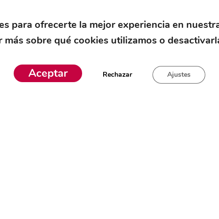
una prenda ligera y funcional
, sin comprometer el confo
es para ofrecerte la mejor experiencia en nuestr
dón, ligera y adaptable
, la
Mukua Camiseta Tacto Alg
 más sobre qué cookies utilizamos o desactivarl
Aceptar
Rechazar
Ajustes
Este
o
producto
tiene
s
múltiples
s.
variantes.
Las
s
opciones
se
pueden
elegir