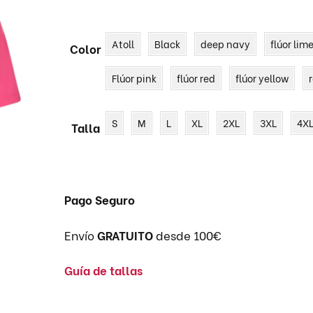
Atoll
Black
deep navy
flúor lim
Color
CHAQUETA POLAR
CAMISA IGNÍFUGA
CAZAD
IGNÍFU
Flúor pink
flúor red
flúor yellow
SUDADERAS SPORT
MONO IGNÍFUGO
PANTA
IGNÍFU
S
M
L
XL
2XL
3XL
4X
Talla
Pago Seguro
Envío
GRATUITO
desde 100€
Guía de tallas