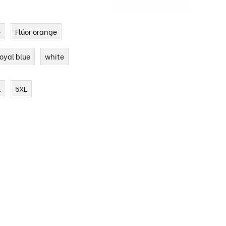
e
Flúor orange
ORA
CASULLAS
BATAS LIMPIEZA
GA
royal blue
white
LÓN
GO
L
5XL