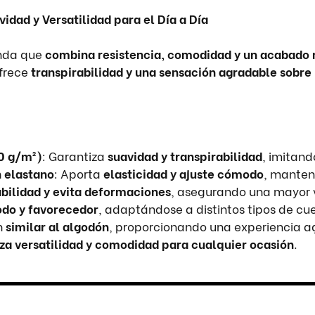
dad y Versatilidad para el Día a Día
nda que
combina resistencia, comodidad y un acabado
ofrece
transpirabilidad y una sensación agradable sobre 
50 g/m²)
: Garantiza
suavidad y transpirabilidad
, imitand
n elastano
: Aporta
elasticidad y ajuste cómodo
, manteni
bilidad y evita deformaciones
, asegurando una mayor v
do y favorecedor
, adaptándose a distintos tipos de cu
n
similar al algodón
, proporcionando una experiencia ag
za versatilidad y comodidad para cualquier ocasión
.
uniformes o merchandising corporativo
. ✅
Uso diario en