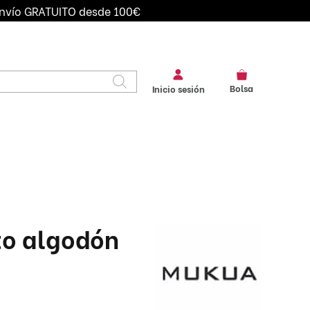
nvío GRATUITO desde 100€
Bolsa
Inicio sesión
IVOS DE
BANDANAS
CAMISAS
IDAD
CHALECOS
CHAQUETAS
 SEGURIDAD
CORBATAS
DELANTALES
FALDAS
GORROS
LEGGINS
LITOS CAMARERO
to algodón
MONEDEROS
PAJARITAS
PANTALONES
PICOS
POLOS
TIRANTES