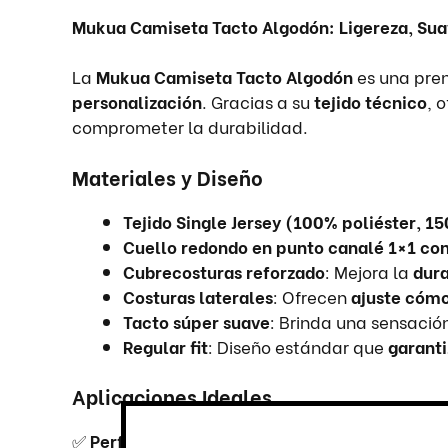
Mukua Camiseta Tacto Algodón: Ligereza, Suavi
La
Mukua Camiseta Tacto Algodón
es una pre
personalización
. Gracias a su
tejido técnico
, 
comprometer la durabilidad.
Materiales y Diseño
Tejido Single Jersey (100% poliéster, 1
Cuello redondo en punto canalé 1×1 co
Cubrecosturas reforzado
: Mejora la
dura
Costuras laterales
: Ofrecen
ajuste cómo
Tacto súper suave
: Brinda una sensació
Regular fit
: Diseño estándar que
garanti
Aplicaciones Ideales
✅
Perfecta para personalización en eventos, 