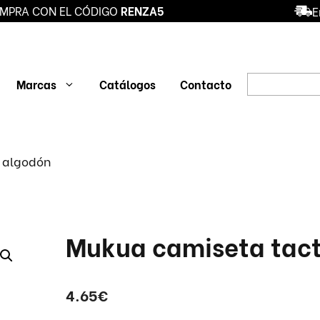
MPRA CON EL CÓDIGO
RENZA5
E
Búsqueda
Marcas
Catálogos
Contacto
de
productos
BLUSA SANIDAD
BOTAS DE
DEPORT
 algodón
SEGURIDAD
SEGUR
CONJUNTO
SANITARIO
ZAPATO
ZAPATO
PROFESIONAL
O
PANTALÓN
ZUECO
Mukua camiseta tac
4.65
€