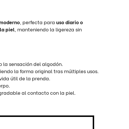
 moderno
, perfecta para
uso diario o
la piel
, manteniendo la ligereza sin
o la sensación del algodón.
endo la forma original tras múltiples usos.
ida útil de la prenda.
erpo.
radable al contacto con la piel.
 climas cálidos
, asegurando frescura y