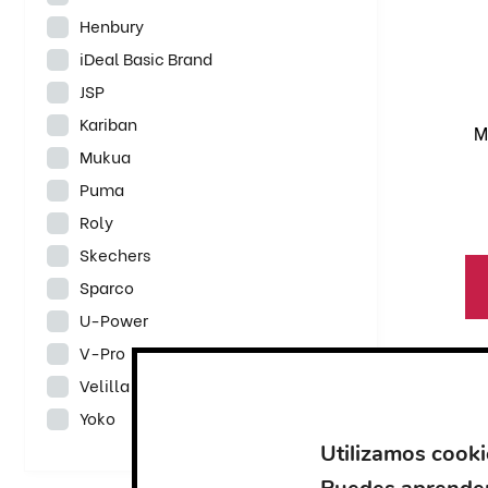
va
Henbury
La
iDeal Basic Brand
op
JSP
se
Kariban
pu
M
el
Mukua
en
Puma
la
Roly
pá
Skechers
de
Sparco
pr
U-Power
V-Pro
Es
Velilla
pr
ti
Yoko
mú
Utilizamos cooki
va