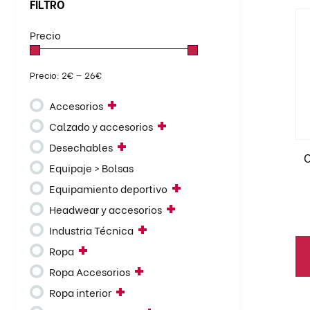
FILTRO
Es
pr
Precio
ti
BATAS
BERMUDAS
CAMISETAS
ALGODÓN
mú
CAMISAS
CAMISETAS
Precio:
2€
—
26€
POLOS SPORT
va
CAZADORAS
CHALECOS
La
Accesorios
CHAQUETAS
CUELLOS
op
Calzado y accesorios
FORROS POLARES
GORRO POLAR
se
JERSEYS
MONOS
Desechables
pu
C
PANTALONES
PARKAS
Equipaje > Bolsas
el
POLOS
PONCHOS
Equipamiento deportivo
en
SUDADERAS
TRAJES DE LLUVIA
la
Headwear y accesorios
pá
Industria Técnica
de
Ropa
pr
Ropa Accesorios
Ropa interior
Es