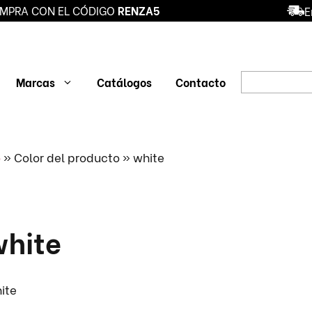
MPRA CON EL CÓDIGO
RENZA5
E
Búsqueda
Marcas
Catálogos
Contacto
de
productos
BLUSA SANIDAD
BOTAS DE
DEPORT
o
»
Color del producto
»
white
SEGURIDAD
SEGUR
CONJUNTO
SANITARIO
ZAPATO
ZAPATO
PROFESIONAL
O
PANTALÓN
ZUECO
white
ite