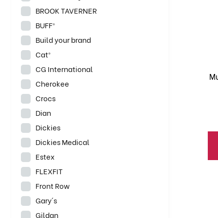
ti
BROOK TAVERNER
mú
BUFF®
va
La
Build your brand
op
Cat®
se
CG International
pu
Mu
Cherokee
el
Crocs
en
la
Dian
pá
Dickies
de
Dickies Medical
pr
Estex
FLEXFIT
Es
Front Row
pr
Gary´s
ti
mú
Gildan