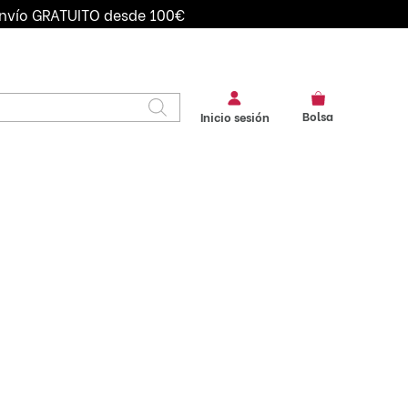
nvío GRATUITO desde 100€
Bolsa
Inicio sesión
IVOS DE
BANDANAS
CAMISAS
IDAD
CHALECOS
CHAQUETAS
 SEGURIDAD
CORBATAS
DELANTALES
FALDAS
GORROS
LEGGINS
LITOS CAMARERO
MONEDEROS
PAJARITAS
PANTALONES
PICOS
POLOS
TIRANTES