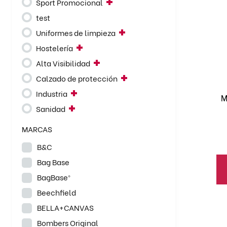
Sport Promocional
pr
test
ti
mú
Uniformes de limpieza
va
Hostelería
La
Alta Visibilidad
op
Calzado de protección
se
Industria
pu
M
el
Sanidad
en
MARCAS
la
pá
B&C
de
Bag Base
pr
BagBase®
Beechfield
Es
BELLA+CANVAS
pr
Bombers Original