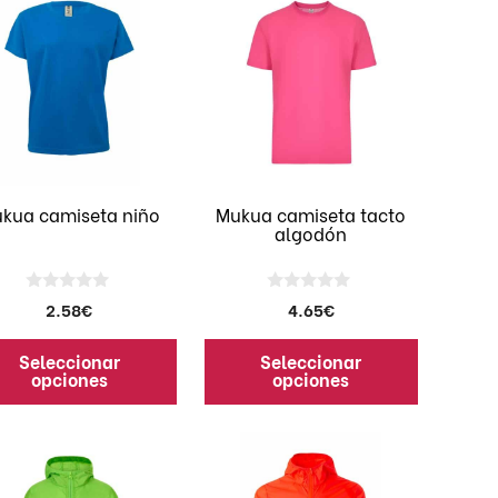
ducto
producto
e
tiene
iples
múltiples
antes.
variantes.
Las
iones
opciones
se
den
pueden
kua camiseta niño
Mukua camiseta tacto
algodón
ir
elegir
en
la
0
0
2.58
€
4.65
€
ina
página
d
d
e
e
de
5
5
Seleccionar
Seleccionar
ducto
producto
opciones
opciones
Este
ducto
producto