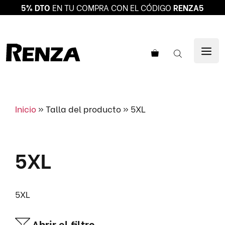
5% DTO
EN TU COMPRA CON EL CÓDIGO
RENZA5
Saltar
al
ME
contenido
Inicio
»
Talla del producto
»
5XL
5XL
5XL
Abrir el filtro