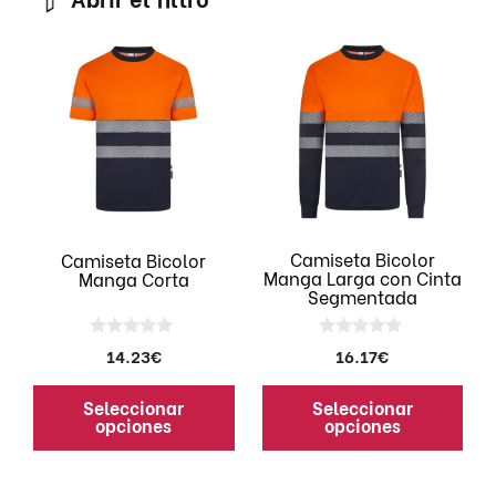
Este
Este
producto
producto
tiene
tiene
múltiples
múltiples
variantes.
variantes.
Las
Las
opciones
opciones
se
se
pueden
pueden
Camiseta Bicolor
Camiseta Bicolor
Manga Larga con Cinta
Manga Corta
elegir
elegir
Segmentada
en
en
la
la
0
0
14.23
€
16.17
€
página
página
d
d
e
e
de
de
5
5
Seleccionar
Seleccionar
producto
producto
opciones
opciones
Este
Este