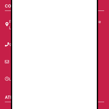
CONTACTA CON NOSOTROS
Plaza Louis Braille, 11 Local, 1, 08820 El Prat de
Llobregat, Barcelona
934 78 59 38
info@renzauniformes.com
Lunes - Viernes
9:00–13:30 - 16:30-20:00
ATENCIÓN AL CLIENTE