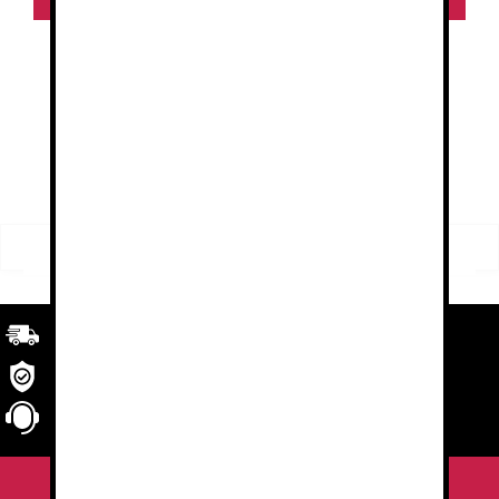
1
2
→
FILTRO
Buscar
Buscar
por:
Transporte
rápido y eficaz. Garantizado.
Seguridad
en tu compra
Atención al cliente
personalizada