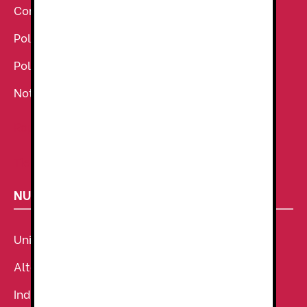
Condiciones Generales de venta
Política de Cookies
Política de Privacidad
Noticias
Ropa de Trabajo
Tienda de uniformes
NUESTROS SECTORES
Uniforme Sanitario
Alta Visibilidad
Industria