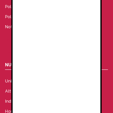
Política de Cookies
Política de Privacidad
Noticias
Ropa de Trabajo
Tienda de uniformes
NUESTROS SECTORES
Uniforme Sanitario
Alta Visibilidad
Industria
Hostelería