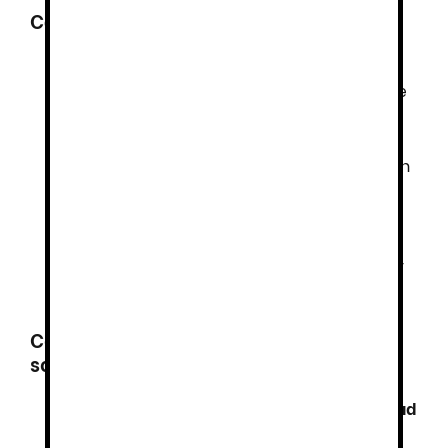
Características principales
Cuello redondo de canalé en color
contraste
: Aporta resistencia y un toque
dinámico en el diseño.
Cintas reflectantes segmentadas,
termofijadas en torso y mangas
: Mejoran
la visibilidad sin comprometer la
flexibilidad de la prenda.
Cubrecosturas del cuello reforzado con
cinta de tejido base
: Mayor resistencia y
comodidad en el contacto con la piel.
Certificaciones de seguridad y
sostenibilidad
EN 20471 (CLASE 1)
– Asegura
visibilidad
mejorada
en entornos laborales.