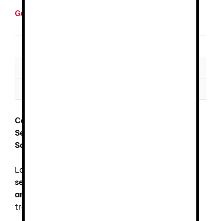
Guía de tallas
Descripción
Información adicional
Valoraciones (0)
Camiseta Bicolor Manga Corta Cinta
Segmentada: Visibilidad, Comodidad y
Sostenibilidad
La
Camiseta Bicolor Manga Corta
combina
seguridad, confort y responsabilidad
ambiental
, siendo una opción versátil para
trabajos con requisitos de alta visibilidad.