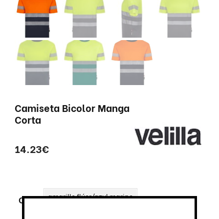
Camiseta Bicolor Manga
Corta
14.23
€
amarillo flúor/azul marino
Color