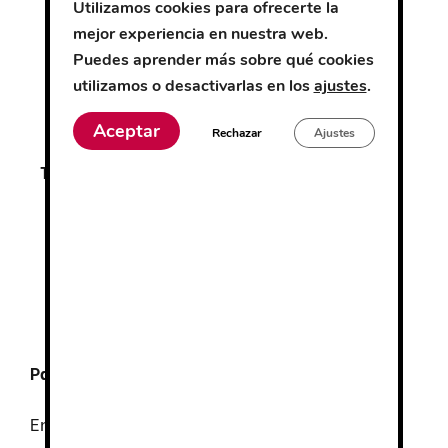
amarillo flúor/gris
Utilizamos cookies para ofrecerte la
mejor experiencia en nuestra web.
amarillo flúor/verde
Puedes aprender más sobre qué cookies
utilizamos o desactivarlas en los
ajustes
.
naranja flúor/azul marino
Aceptar
Rechazar
Ajustes
S
M
L
XL
Talla
2XL
3XL
4XL
5XL
Pago Seguro
Envío
GRATUITO
desde 100€