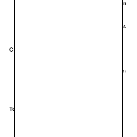
EN 13758-2 UPF 50+
– Ofrece
protección
contra la radiación ultravioleta
.
GRS (Global Recycled Standard)
–
Certifica el uso de
materiales reciclados
en su fabricación.
Composición
Tejido Micro Bird-Eye
:
100% poliéster reciclado GRS
, con un
peso de
140 g/m²
, garantizando
transpirabilidad, resistencia y
sostenibilidad
.
Tallas disponibles
Desde
S
hasta
5XL
, adaptándose
cómodamente a distintos perfiles.