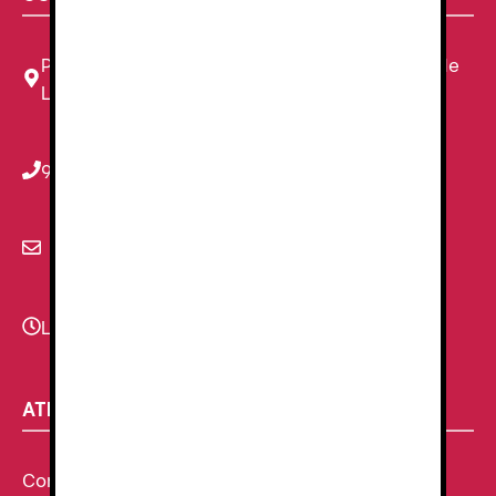
Plaza Louis Braille, 11 Local, 1, 08820 El Prat de
Llobregat, Barcelona
934 78 59 38
info@renzauniformes.com
Lunes - Viernes
9:00–13:30 - 16:30-20:00
ATENCIÓN AL CLIENTE
Condiciones Generales de venta