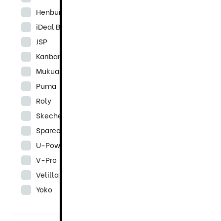
Henbury
iDeal Basic Brand
JSP
Kariban
Mukua
Puma
Roly
Skechers
Sparco
U-Power
V-Pro
Velilla
Yoko