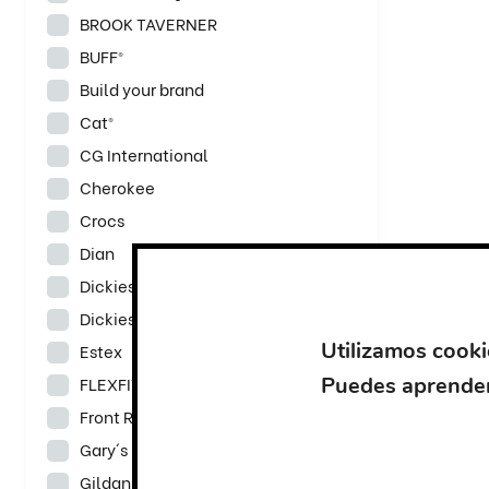
BROOK TAVERNER
BUFF®
Build your brand
Cat®
CG International
Cherokee
Crocs
Dian
Dickies
Dickies Medical
Utilizamos cooki
Estex
Puedes aprender
FLEXFIT
Front Row
Gary´s
Gildan