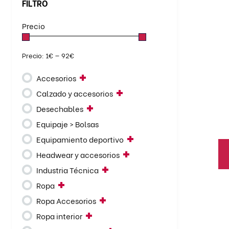
ti
FILTRO
mú
Precio
va
BATAS
BERMUDAS
CAMISETAS
La
ALGODÓN
CAMISAS
CAMISETAS
op
Precio:
1€
—
92€
POLOS SPORT
se
CAZADORAS
CHALECOS
Accesorios
pu
CHAQUETAS
CUELLOS
el
Calzado y accesorios
FORROS POLARES
GORRO POLAR
en
JERSEYS
MONOS
Desechables
la
PANTALONES
PARKAS
Equipaje > Bolsas
pá
POLOS
PONCHOS
Equipamiento deportivo
de
SUDADERAS
TRAJES DE LLUVIA
Headwear y accesorios
pr
Industria Técnica
Ropa
Es
pr
Ropa Accesorios
ti
Ropa interior
mú