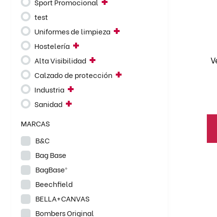
Sport Promocional
va
test
La
Uniformes de limpieza
op
se
Hostelería
pu
V
Alta Visibilidad
el
Calzado de protección
en
Industria
la
Sanidad
pá
de
MARCAS
pr
B&C
Bag Base
BagBase®
Beechfield
BELLA+CANVAS
Bombers Original