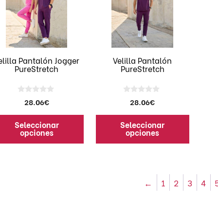
riantes.
variantes.
s
Las
ciones
opciones
se
eden
pueden
elilla Pantalón Jogger
Velilla Pantalón
PureStretch
PureStretch
egir
elegir
en
la
0
0
28.06
€
28.06
€
gina
página
d
d
e
e
de
5
5
Seleccionar
Seleccionar
oducto
producto
opciones
opciones
←
1
2
3
4