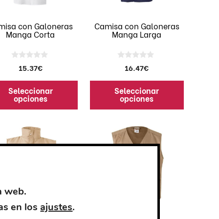
se
den
pueden
misa con Galoneras
Camisa con Galoneras
Manga Corta
Manga Larga
ir
elegir
en
la
0
0
15.37
€
16.47
€
ina
página
d
d
e
e
de
5
5
Seleccionar
Seleccionar
ducto
producto
opciones
opciones
Este
ducto
producto
e
tiene
iples
múltiples
antes.
variantes.
Las
a web.
iones
opciones
as en los
ajustes
.
se