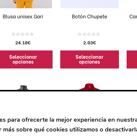
se
se
eden
pueden
pue
Blusa unisex Gari
Botón Chupete
Ca
egir
elegir
eleg
en
en
la
la
0
0
24.18
€
2.03
€
gina
página
pág
d
d
e
e
de
de
5
5
Seleccionar
Seleccionar
oducto
producto
pro
opciones
opciones
te
Este
Este
oducto
producto
pro
ene
tiene
tien
ltiples
múltiples
múlt
riantes.
variantes.
vari
s
Las
Las
es para ofrecerte la mejor experiencia en nuestr
ciones
opciones
opc
 más sobre qué cookies utilizamos o desactivarl
se
se