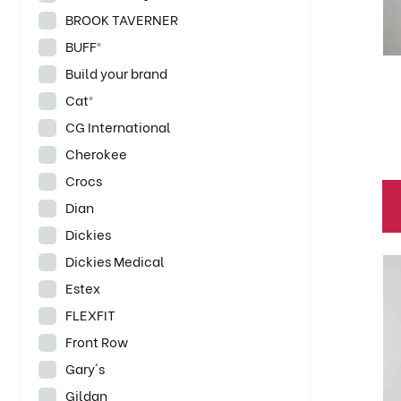
La
BROOK TAVERNER
op
BUFF®
se
Build your brand
pu
el
Cat®
en
CG International
la
Cherokee
pá
Crocs
de
Dian
pr
Dickies
Dickies Medical
Es
pr
Estex
ti
FLEXFIT
mú
Front Row
va
Gary´s
La
Gildan
op