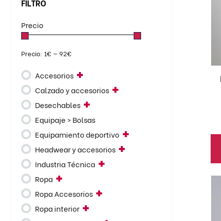
ti
FILTRO
mú
Precio
va
BATAS
BERMUDAS
CAMISETAS
La
ALGODÓN
CAMISAS
CAMISETAS
op
Precio:
1€
—
92€
POLOS SPORT
se
CAZADORAS
CHALECOS
Accesorios
pu
CHAQUETAS
CUELLOS
el
Calzado y accesorios
FORROS POLARES
GORRO POLAR
en
JERSEYS
MONOS
Desechables
la
PANTALONES
PARKAS
Equipaje > Bolsas
pá
POLOS
PONCHOS
Equipamiento deportivo
de
SUDADERAS
TRAJES DE LLUVIA
Headwear y accesorios
pr
Industria Técnica
Ropa
Es
pr
Ropa Accesorios
ti
Ropa interior
mú