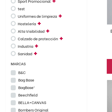
Sport Promocional
va
test
La
Uniformes de limpieza
op
se
Hostelería
pu
Alta Visibilidad
el
Calzado de protección
en
Industria
la
Sanidad
pá
de
MARCAS
pr
B&C
Bag Base
Es
BagBase®
pr
Beechfield
ti
mú
BELLA+CANVAS
va
Bombers Original