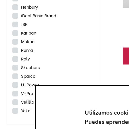
se
Henbury
pu
iDeal Basic Brand
el
JSP
en
Kariban
la
Mukua
pá
de
Puma
pr
Roly
Skechers
Es
Sparco
pr
U-Power
ti
V-Pro
mú
Velilla
va
Yoko
La
Utilizamos cooki
op
Puedes aprender
se