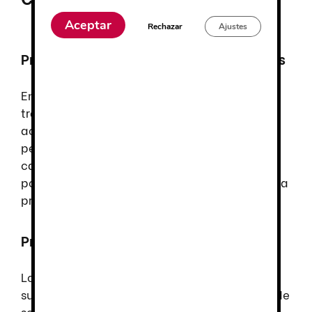
Aceptar
Rechazar
Ajustes
Protección contra accidentes laborales
En entornos industriales o construcción, los
trabajadores están expuestos a múltiples
accidentes laborales como caída de objetos
pesados o superficies resbaladizas. Un buen
calzado, con una puntera que amortigüe la
posible caída de objetos, ayuda a garantizar la
protección de nuestros pies.
Prevención de lesiones a largo plazo
Los pies pueden sufrir daños al caminar sobre
superficies duras o irregulares, las zapatillas de
seguridad ofrecen soporte y amortiguación,