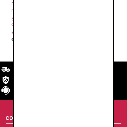
Ropa de Alta Visibilidad: un instrumento esencial
para la seguridad laboral
22 abril 2024
¿Por qué se utilizan diferentes colores en uniformes
de sanidad?
14 febrero 2024
Mejores colores para uniformes de hostelería
17
enero 2024
Transporte
rápido y eficaz. Garantizado.
Seguridad
en tu compra
Atención al cliente
personalizada
CONTACTA CON NOSOTROS