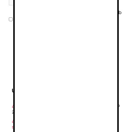
Guarda mi nombre, correo electrónico y web
en este navegador para la próxima vez que
comente.
Últimas noticias
¿Por qué elegir uniformes sanitarios Garys?
27 mayo
2025
¿Por qué es recomendable utilizar el calzado de
seguridad?
11 noviembre 2024