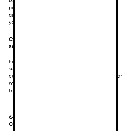
pero no tan solo a los pies, sino a todas las
articulaciones como las rodillas y la espalda,
ya que a largo plazo se pueden ver afectadas.
Cumplimiento de la normativa de
seguridad
En muchos sectores, el empleo de calzado de
seguridad es obligatorio y está regulado. El
cumplimiento de esta normativa ayuda a evitar
sanciones y protege la integridad física del
trabajador.
¿Qué tiene de especial el
calzado de seguridad Sparco?