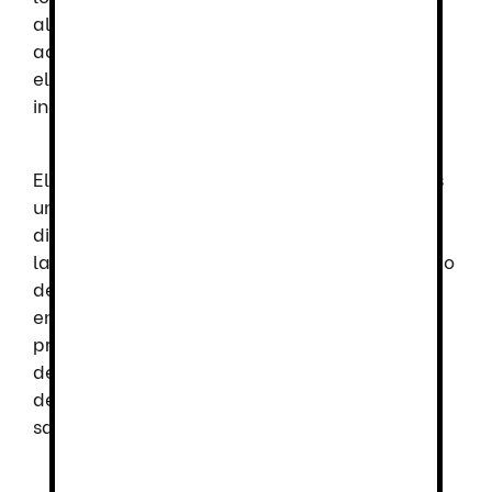
altamente resistentes a la exposición de
aceites, combustibles y productos químicos,
elementos comunes en varios sectores
industriales.
Elegir las zapatillas de seguridad correctas es
una inversión de futuro que impacta
directamente en tu bienestar y protección
laboral. Considerando los factores como el tipo
de trabajo, comodidad y condiciones del
entorno, el calzado de seguridad Sparco se
presenta como unas de las mejores opciones
del mercado. Con ellas podrás estar tranquilo
de que tus pies están bien protegidos sin
sacrificar confort ni estilo.