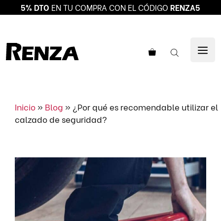
5% DTO
EN TU COMPRA CON EL CÓDIGO
RENZA5
Saltar
al
ME
contenido
Inicio
»
Blog
»
¿Por qué es recomendable utilizar el
calzado de seguridad?