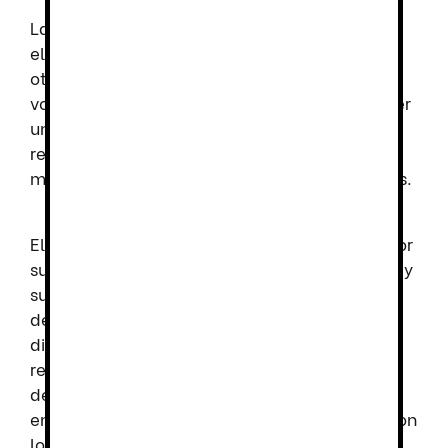
Las zapatillas de seguridad
Sparco
combinan
el diseño ergonómico y deportivo, lo que les
otorga un estilo moderno y cómodo, sin el
volumen y la pesadez que puede llegar a tener
una zapatilla de seguridad. Son ligeras,
reducen las fatiga y mejoran la libertad de
movimiento durante largas jornadas laborales.
El calzado de seguridad Sparco se destaca por
su fabricación con materiales de alta calidad y
sus suelas antideslizantes, que resisten el
desgaste diario y proporcionan estabilidad en
diferentes superficies. Gracias a sus punteras
reforzadas, ofrecen una excelente protección
del pie, garantizando seguridad en diversos
entornos laborales. Además, los materiales con
los que están diseñadas estas zapatillas son