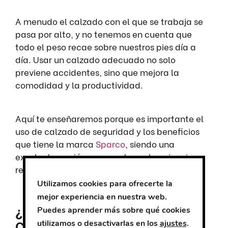
A menudo el calzado con el que se trabaja se
pasa por alto, y no tenemos en cuenta que
todo el peso recae sobre nuestros pies día a
día. Usar un calzado adecuado no solo
previene accidentes, sino que mejora la
comodidad y la productividad.
Aquí te enseñaremos porque es importante el
uso de calzado de seguridad y los beneficios
que tiene la marca
Sparco
, siendo una
excelente opción para proteger tus pies sin
renunciar al estilo y comodidad.
Utilizamos cookies para ofrecerte la
mejor experiencia en nuestra web.
¿Por qué es fundamental el
Puedes aprender más sobre qué cookies
Calzado de Seguridad?
utilizamos o desactivarlas en los
ajustes
.