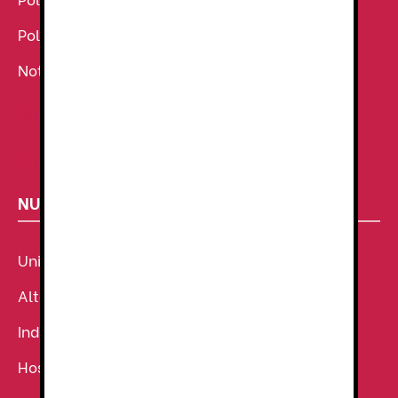
Política de Privacidad
Noticias
Ropa de Trabajo
Tienda de uniformes
NUESTROS SECTORES
Uniforme Sanitario
Alta Visibilidad
Industria
Hostelería