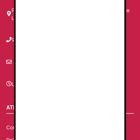
Plaza Louis Braille, 11 Local, 1, 08820 El Prat de
Llobregat, Barcelona
934 78 59 38
info@renzauniformes.com
Lunes - Viernes
9:00–13:30 - 16:30-20:00
ATENCIÓN AL CLIENTE
Condiciones Generales de venta
Política de Cookies