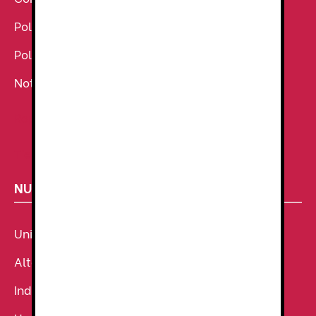
Política de Cookies
Política de Privacidad
Noticias
Ropa de Trabajo
Tienda de uniformes
NUESTROS SECTORES
Uniforme Sanitario
Alta Visibilidad
Industria