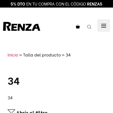
5% DTO
EN TU COMPRA CON EL CÓDIGO
RENZA5
Saltar
al
ME
contenido
Inicio
»
Talla del producto
»
34
34
34
Abrir el filtro