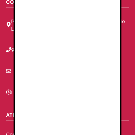
CONTACTA CON NOSOTROS
Plaza Louis Braille, 11 Local, 1, 08820 El Prat de
Llobregat, Barcelona
934 78 59 38
info@renzauniformes.com
Lunes - Viernes
9:00–13:30 - 16:30-20:00
ATENCIÓN AL CLIENTE
Condiciones Generales de venta