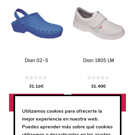
producto
producto
tiene
tiene
múltiples
múltiples
variantes.
variantes.
Las
Las
opciones
opciones
se
se
pueden
pueden
Dian 02-S
Dian 1805 LM
elegir
elegir
en
en
la
la
0
0
31.16
€
31.40
€
página
página
d
d
e
e
de
de
5
5
Seleccionar
Seleccionar
producto
producto
opciones
opciones
Utilizamos cookies para ofrecerte la
mejor experiencia en nuestra web.
Este
Este
Puedes aprender más sobre qué cookies
producto
producto
utilizamos o desactivarlas en los
ajustes
.