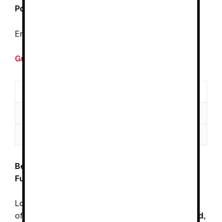
Pago Seguro
Envío
GRATUITO
desde 100€
Guía de tallas
Descripción
Información adicional
Valoraciones (0)
Bermudas Stretch Bicolor Multibolsillos:
Funcionalidad y Estilo Moderno
Las
Bermudas Stretch Bicolor Multibolsillos
ofrecen un equilibrio perfecto entre
comodidad,