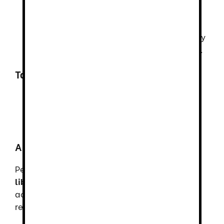
46% algodón, 38% EME y 16%
poliéster
, con un peso de
240 g/m²
.
Proporciona elasticidad, resistencia y
comodidad durante largas jornadas.
Tallas disponibles
Disponible desde la
34
hasta la
60
,
adaptándose a diferentes tipos de
cuerpo.
Aplicaciones ideales
Perfectas para trabajos en
entornos al aire
libre, construcción, logística
, y otras
actividades que requieren movilidad y
resistencia.