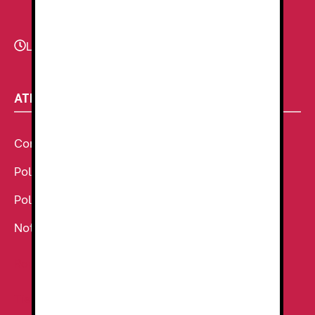
Lunes - Viernes
9:00–13:30 - 16:30-20:00
ATENCIÓN AL CLIENTE
Condiciones Generales de venta
Política de Cookies
Política de Privacidad
Noticias
Ropa de Trabajo
Tienda de uniformes