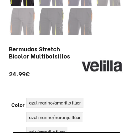
Bermudas Stretch
Bicolor Multibolsillos
24.99
€
azul marino/amarillo flúor
Color
azul marino/naranja flúor
gris/amarillo flúor