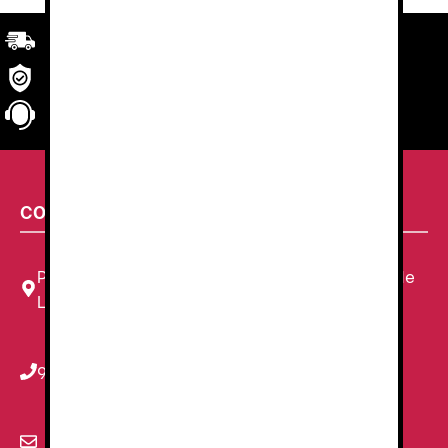
Transporte
rápido y eficaz. Garantizado.
Seguridad
en tu compra
Atención al cliente
personalizada
CONTACTA CON NOSOTROS
Plaza Louis Braille, 11 Local, 1, 08820 El Prat de
Llobregat, Barcelona
934 78 59 38
info@renzauniformes.com