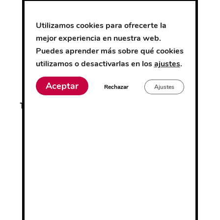
gris/naranja flúor
Utilizamos cookies para ofrecerte la
mejor experiencia en nuestra web.
negro/amarillo flúor
Puedes aprender más sobre qué cookies
utilizamos o desactivarlas en los
ajustes
.
negro/naranja flúor
Aceptar
Rechazar
Ajustes
34
36
38
40
Talla
42
44
46
48
50
52
54
56
58
60