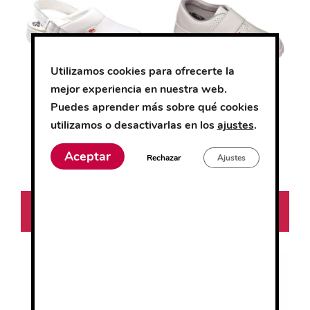
tiene
tiene
múltiples
múltiples
variantes.
variantes.
Las
Las
Utilizamos cookies para ofrecerte la
opciones
opciones
mejor experiencia en nuestra web.
se
se
Puedes aprender más sobre qué cookies
pueden
pueden
Dian 1805 Piel A
Dian 1807 LM
utilizamos o desactivarlas en los
ajustes
.
elegir
elegir
en
en
Aceptar
Rechazar
Ajustes
la
la
0
0
30.19
€
30.61
€
página
página
d
d
e
e
de
de
5
5
Seleccionar
Seleccionar
producto
producto
opciones
opciones
Este
Este
producto
producto
tiene
tiene
múltiples
múltiples