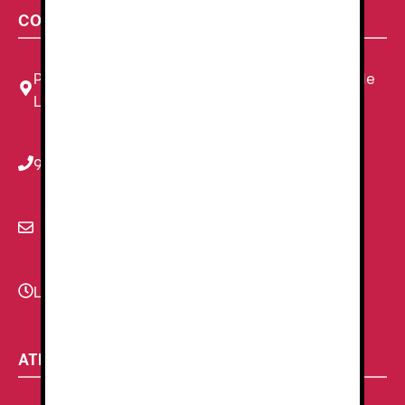
CONTACTA CON NOSOTROS
Plaza Louis Braille, 11 Local, 1, 08820 El Prat de
Llobregat, Barcelona
934 78 59 38
info@renzauniformes.com
Lunes - Viernes
9:00–13:30 - 16:30-20:00
ATENCIÓN AL CLIENTE