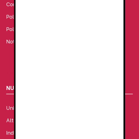
Condiciones Generales de venta
Política de Cookies
Política de Privacidad
Noticias
Ropa de Trabajo
Tienda de uniformes
NUESTROS SECTORES
Uniforme Sanitario
Alta Visibilidad
Industria