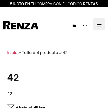
5% DTO
EN TU COMPRA CON EL CÓDIGO
RENZA5
Saltar
al
ME
contenido
Inicio
»
Talla del producto
»
42
42
42
Abrir el filtro