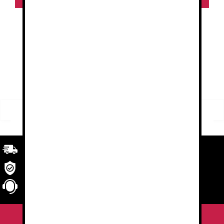
1
2
3
4
5
6
→
FILTRO
Buscar
Buscar
por:
Transporte
rápido y eficaz. Garantizado.
Seguridad
en tu compra
Atención al cliente
personalizada