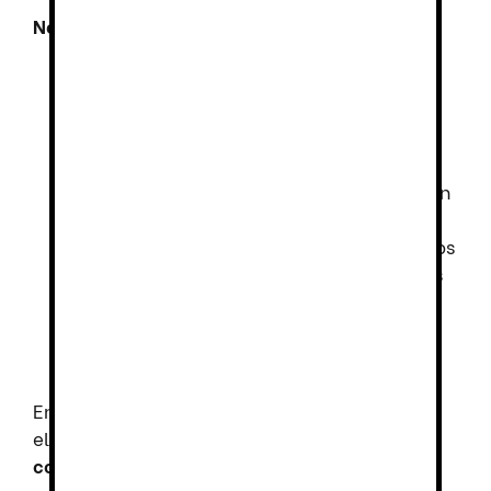
Normativa
:
Certificado CE, norma EN-ISO-20347.
UE 425/2016.
Nivel de protección
SRC+O1
.
SRC
: Resistencia al deslizamiento
sobre suelo de baldosa cerámica con
glicerina.
O1
: Calzado que cumple los requisitos
básicos para su uso profesional, más
parte trasera cerrada, propiedades
antiestáticas y absorción de energía
en el tacón.
En resumen, el
zueco Dian 1805 Piel A
es la
elección perfecta para quienes buscan
comodidad, seguridad y durabilidad
en su