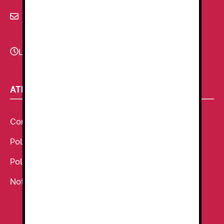
info@renzauniformes.com
Lunes - Viernes
9:00–13:30 - 16:30-20:00
ATENCIÓN AL CLIENTE
Condiciones Generales de venta
Política de Cookies
Política de Privacidad
Noticias
Ropa de Trabajo