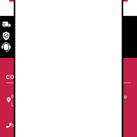
Transporte
rápido y eficaz. Garantizado.
Seguridad
en tu compra
Atención al cliente
personalizada
CONTACTA CON NOSOTROS
Plaza Louis Braille, 11 Local, 1, 08820 El Prat de
Llobregat, Barcelona
934 78 59 38