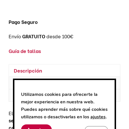
Pago Seguro
Envío
GRATUITO
desde 100€
Guía de tallas
Descripción
Información adicional
Utilizamos cookies para ofrecerte la
Valoraciones (0)
mejor experiencia en nuestra web.
Puedes aprender más sobre qué cookies
El
zueco Dian 1805 Piel A
es un
calzado de
utilizamos o desactivarlas en los
ajustes
.
seguridad
diseñado para ofrecer
máxima
comodidad y protección
en entornos