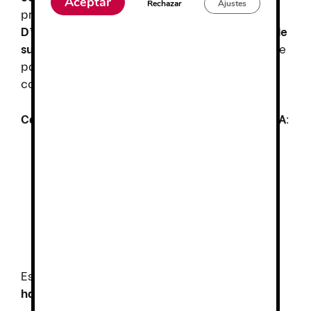
Aceptar
Rechazar
Ajustes
profesionales. Fabricado en
microfibra
D’COVER OEKO-TEX®
sin perforar, con
correa de
sujeción en el talón
y acolchado en el empeine
para evitar rozaduras, este zueco asegura un
confort excepcional.
Características principales de Dian 1805 Piel A
:
Puntera redondeada
y
horma recta
.
Plantilla acolchada
y forrada con
microfibra técnica.
Suela de PVC modificado con nitrilo
,
antideslizante con acanaladuras para
facilitar la evacuación de líquidos.
Este zueco es apto para
lavado en lavadora
hasta 40º
.