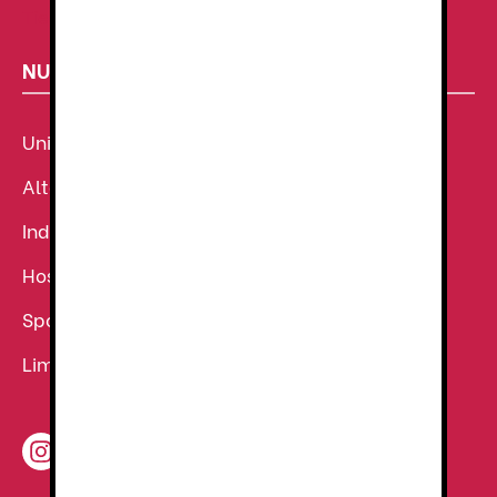
Tienda de uniformes
NUESTROS SECTORES
Uniforme Sanitario
Alta Visibilidad
Industria
Hostelería
Sport
Limpieza
30.19
€