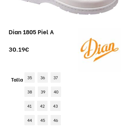
Dian 1805 Piel A
30.19
€
35
36
37
Talla
38
39
40
41
42
43
44
45
46