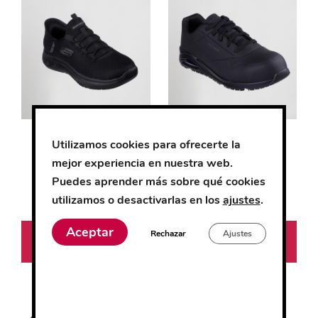
producto
producto
tiene
tiene
múltiples
múltiples
variantes.
variantes.
Las
Las
opciones
opciones
se
se
pueden
pueden
Skechers Colsin
Skechers Doltin
Utilizamos cookies para ofrecerte la
hombre
hombre
elegir
elegir
mejor experiencia en nuestra web.
en
en
Puedes aprender más sobre qué cookies
la
la
0
0
utilizamos o desactivarlas en los
ajustes
.
82.56
€
117.75
€
página
página
d
d
e
e
de
de
5
5
Aceptar
Seleccionar
Seleccionar
Rechazar
Ajustes
producto
producto
opciones
opciones
Este
Este
producto
producto