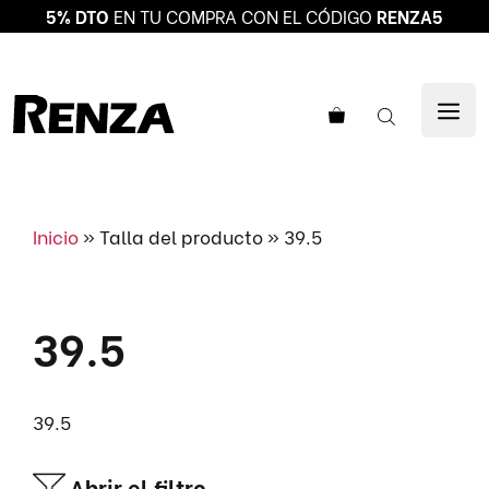
5% DTO
EN TU COMPRA CON EL CÓDIGO
RENZA5
Saltar
al
ME
contenido
Inicio
»
Talla del producto
»
39.5
39.5
39.5
Abrir el filtro