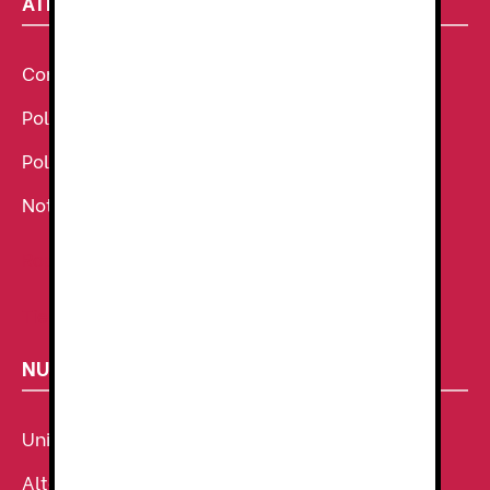
ATENCIÓN AL CLIENTE
Condiciones Generales de venta
Política de Cookies
Política de Privacidad
Noticias
Ropa de Trabajo
Tienda de uniformes
NUESTROS SECTORES
Uniforme Sanitario
Alta Visibilidad