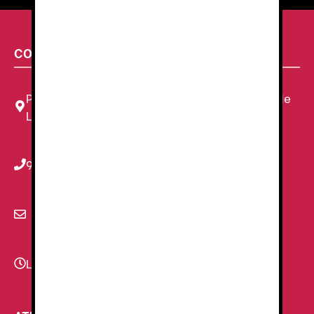
CONTACTA CON NOSOTROS
Plaza Louis Braille, 11 Local, 1, 08820 El Prat de
Llobregat, Barcelona
934 78 59 38
info@renzauniformes.com
Lunes - Viernes
9:00–13:30 - 16:30-20:00