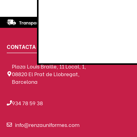
Transporte
rápido y eficaz. Garantizado.
CONTACTA CON NOSOTROS
Plaza Louis Braille, 11 Local, 1,
08820 El Prat de Llobregat,
Barcelona
934 78 59 38
info@renzauniformes.com