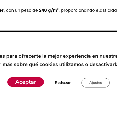
er
, con un peso de
240 g/m²
, proporcionando elasticida
mente a distintos tipos de cuerpo.
es para ofrecerte la mejor experiencia en nuestr
miento, logística y actividades que requieren libertad
 más sobre qué cookies utilizamos o desactivarl
endimiento y diseño robusto
, siendo una prenda indisp
Aceptar
Rechazar
Ajustes
Este