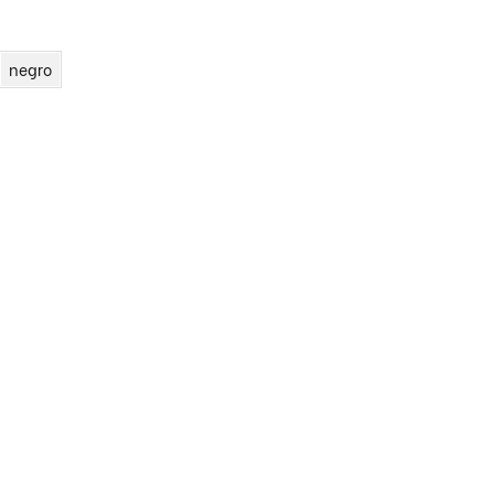
negro
ORA
CASULLAS
BATAS LIMPIEZA
GA
LÓN
GO