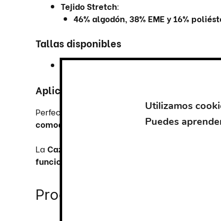
Tejido Stretch
:
46% algodón, 38% EME y 16% poliést
Tallas disponibles
Desde
S
hasta
3XL
, adaptándose cómoda
Aplicaciones ideales
Utilizamos cooki
Perfecta para
trabajos en exteriores, manteni
Puedes aprender
comodidad
.
La
Cazadora Stretch Multibolsillos
combina
r
funcionalidad
.
Productos relacionados
Este
Este