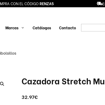
MPRA CON EL CÓDIGO
RENZA5
E
Búsqueda
Marcas
Catálogos
Contacto
de
productos
BLUSA SANIDAD
BOTAS DE
DEPORT
bolsillos
SEGURIDAD
SEGUR
CONJUNTO
SANITARIO
ZAPATO
ZAPATO
PROFESIONAL
O
PANTALÓN
ZUECO
Cazadora Stretch Mul
32.97
€