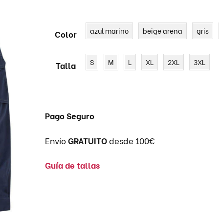
azul marino
beige arena
gris
Color
CHAQUETA POLAR
CAMISA IGNÍFUGA
CAZAD
IGNÍFU
SUDADERAS SPORT
MONO IGNÍFUGO
PANTA
S
M
L
XL
2XL
3XL
Talla
IGNÍFU
Pago Seguro
Envío
GRATUITO
desde 100€
Guía de tallas