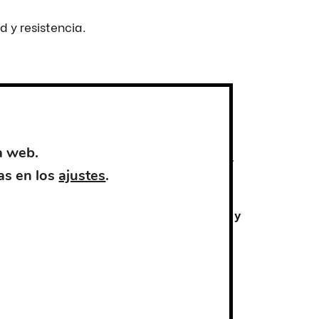
d y resistencia.
a web.
 de movimiento
, asegurando
durabilidad y
as en los
ajustes
.
ensable para quienes buscan
versatilidad y
Este