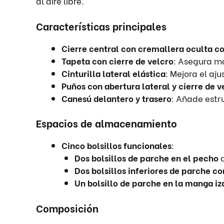
al aire libre.
Características principales
Cierre central con cremallera oculta c
Tapeta con cierre de velcro
: Asegura ma
Cinturilla lateral elástica
: Mejora el a
Puños con abertura lateral y cierre de v
Canesú delantero y trasero
: Añade estru
Espacios de almacenamiento
Cinco bolsillos funcionales
:
Dos bolsillos de parche en el pecho
c
Dos bolsillos inferiores de parche con
Un bolsillo de parche en la manga iz
Composición