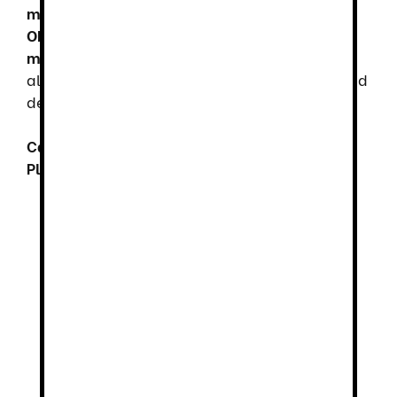
microfibra técnica transpirable D’COVER
OEKO-TEX®
, y
forro interior de material
microfibra técnica D’DRY®
, esta zapatilla es
altamente transpirable y tiene gran capacidad
de
absorción de humedad y rápido secado
.
Características principales de Dian Florencia
Plus
:
Puntera redondeada
y
horma recta
.
Collarín acolchado en el tobillo
para
evitar rozaduras.
Contrafuerte de dureza suficiente
para
sujetar el calcáneo.
Plantilla acolchada
de material textil
sobre espuma de poliuretano
termoconformado con tratamiento
antibacteriano y de carbón activado.