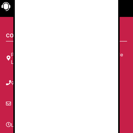
Atención al cliente
personalizada
CONTACTA CON NOSOTROS
Plaza Louis Braille, 11 Local, 1, 08820 El Prat de
Llobregat, Barcelona
934 78 59 38
info@renzauniformes.com
Lunes - Viernes
9:00–13:30 - 16:30-20:00