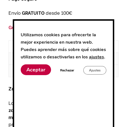
Envío
GRATUITO
desde 100€
Guía de tallas
Utilizamos cookies para ofrecerte la
mejor experiencia en nuestra web.
Descripción
Puedes aprender más sobre qué cookies
utilizamos o desactivarlas en los
ajustes
.
Información adicional
Aceptar
Valoraciones (0)
Rechazar
Ajustes
Zapatilla Dian Florencia Plus
La
zapatilla Dian Florencia Plus
es una
zapatilla tipo blucher
diseñada para ofrecer
máxima comodidad y seguridad
en entornos
profesionales. Con
cierre de velcro
,
corte de