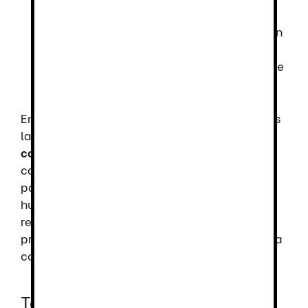
O1
: Parte trasera cerrada,
propiedades antiestáticas, absorción
de energía en el tacón.
FO
: Resistencia a los hidrocarburos de
la suela.
En resumen, la
zapatilla Dian Florencia Plus
es
la elección perfecta para quienes buscan
comodidad, seguridad y durabilidad
en su
calzado de trabajo. Con un diseño pensado
para facilitar la transpiración y absorción de
humedad, estas zapatillas aseguran un
rendimiento óptimo en cualquier entorno
profesional. ¡Elige
Dian Florencia Plus
y trabaja
con confianza y seguridad!
También te recomendamos…