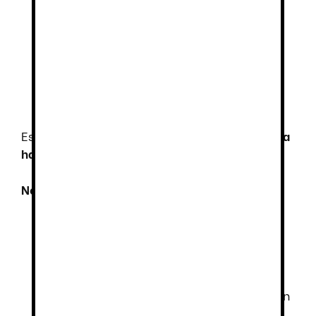
Suela de material compuesto EVA XL
EXTRALIGHT®
, ultra ligera, confortable,
flexible y antideslizante, con diseño de
pastillas planas, cantos vivos y
acanaladuras amplias para facilitar la
evacuación de líquidos.
Esta zapatilla es apta para
lavado en lavadora
hasta 40º
.
Normativa
:
EN-ISO-20347.
UE 425/2016.
Nivel de protección
SRC+O1+FO
.
SRC
: Resistencia al deslizamiento
sobre suelo de baldosa cerámica con
glicerina.