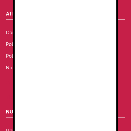
ATENCIÓN AL CLIENTE
Condiciones Generales de venta
Política de Cookies
Política de Privacidad
Noticias
Ropa de Trabajo
Tienda de uniformes
NUESTROS SECTORES
Uniforme Sanitario