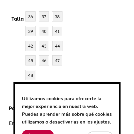
36
37
38
Talla
39
40
41
42
43
44
45
46
47
48
Utilizamos cookies para ofrecerte la
mejor experiencia en nuestra web.
Pago Seguro
Puedes aprender más sobre qué cookies
utilizamos o desactivarlas en los
ajustes
.
Envío
GRATUITO
desde 100€