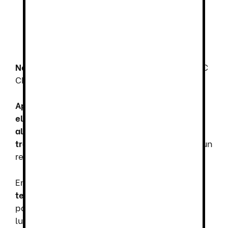
jornadas.
Forro WingTex con túnel de aire
, que
permite la recirculación de aire para
mantener los pies frescos y secos.
Normativa
: Cumple con EN ISO 20345 – S3 SRC
CI ESD.
Aplicaciones ideales
: Diseñados para
electricistas, carpinteros, artesanos,
almaceneros y trabajadores del sector
transporte y logística
, estos zapatos ofrecen un
rendimiento óptimo en entornos variados.
En resumen, los
U-Power Ben
combinan
tecnología, ligereza y protección avanzada
para garantizar seguridad y comodidad en el
lugar de trabajo. Su diseño moderno y