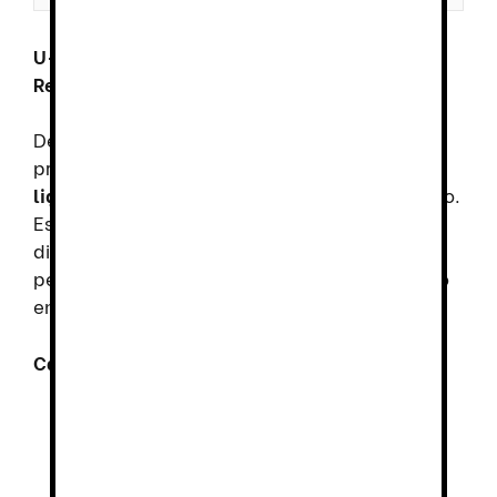
U-Power Ben: Zapatos de Seguridad Ligeros y
Resistentes al Agua
Descubre los
U-Power Ben
, diseñados para
proporcionar una combinación ideal de
ligereza, protección y comodidad
en el trabajo.
Estos zapatos de seguridad destacan por su
diseño innovador y materiales avanzados,
pensados para ofrecer el máximo rendimiento
en cualquier entorno laboral.
Características principales de U-Power Ben
:
Parte superior de microfibra efecto
Nobuk
, suave, resistente al agua y de
larga durabilidad.