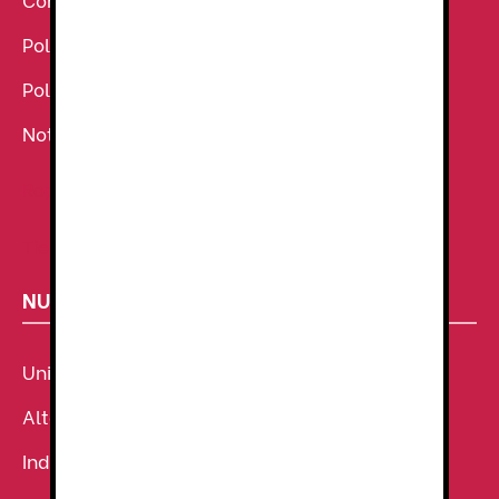
Política de Cookies
Política de Privacidad
Noticias
Ropa de Trabajo
Tienda de uniformes
NUESTROS SECTORES
Uniforme Sanitario
Alta Visibilidad
Industria