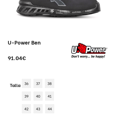
U-Power Ben
91.04
€
36
37
38
Talla
39
40
41
42
43
44