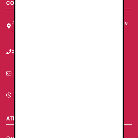
CONTACTA CON NOSOTROS
Plaza Louis Braille, 11 Local, 1, 08820 El Prat de
Llobregat, Barcelona
934 78 59 38
info@renzauniformes.com
Lunes - Viernes
9:00–13:30 - 16:30-20:00
ATENCIÓN AL CLIENTE
Condiciones Generales de venta