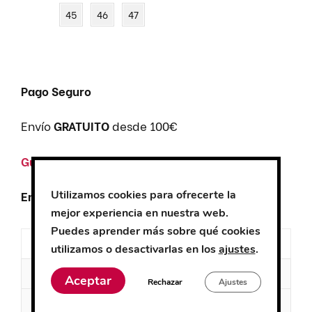
45
46
47
Pago Seguro
Envío
GRATUITO
desde 100€
Guía de tallas
Utilizamos cookies para ofrecerte la
Entrega de
5-7 días
aproximadamente
mejor experiencia en nuestra web.
Puedes aprender más sobre qué cookies
Descripción
utilizamos o desactivarlas en los
ajustes
.
Información adicional
Aceptar
Rechazar
Ajustes
Valoraciones (0)