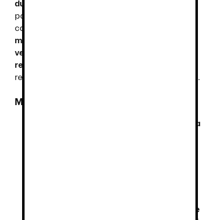
durabilidad
, convirtiéndose en la opción ideal
para profesionales que buscan calidad en su
calzado laboral. Gracias a su fabricación con
materiales de alta tecnología
, ofrece una
ventilación óptima, ajuste ergonómico y
resistencia superior
, asegurando un
rendimiento excepcional en cualquier entorno.
Materiales y Diseño
Corte en rejilla transpirable repelente a
líquidos y fluidos
, manteniendo los pies
frescos y secos.
Doble plantilla interior: tejido sobre
espuma de poliuretano y tejido
antibacteriano
, brindando apoyo y
comodidad duradera.
Piso XL EXTRALIGHT® (compuesto a base