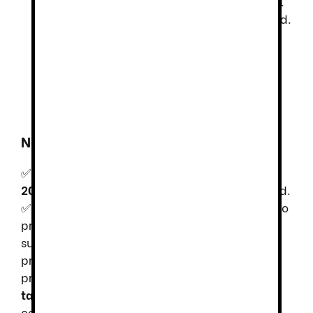
de EVA)
→
Gran ligereza y resistencia al
deslizamiento
, optimizando la movilidad.
Parte trasera cerrada
, asegurando
protección contra impactos y ajuste
seguro.
Suela con resaltes
, mejorando la
tracción en superficies irregulares.
Normativas y Protección
✅
Certificado CE bajo la norma EN-ISO
20347:2012
, garantizando calidad y seguridad.
✅
Nivel de protección SRC+O1+FO
, asegurando
propiedades antideslizantes en distintas
superficies. ✅
Función antiestática
,
proporcionando mayor seguridad en entornos
profesionales. ✅
Absorción de energía en el
tacón
, reduciendo la fatiga y mejorando el
confort en jornadas extensas. ✅
Resistencia a