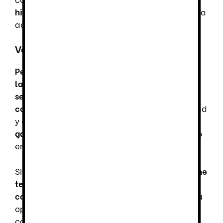
hidrocarburos en la suela
, ofreciendo una capa
adicional de protección.
Ventajas y Aplicaciones
Perfecto para hospitales, clínicas,
laboratorios, industria farmacéutica y otros
sectores especializados
.
Diseño estructurado
con ajuste ergonómico
, favoreciendo movilidad
y estabilidad.
Alta resistencia y confort
garantizados
, asegurando rendimiento óptimo
en cada jornada laboral.
Si buscas
un calzado de seguridad que combine
tecnología avanzada, protección superior y
confort inigualable
, el
Dian Valencia Plus
es la
opción ideal para desempeñar tu labor con
confianza.