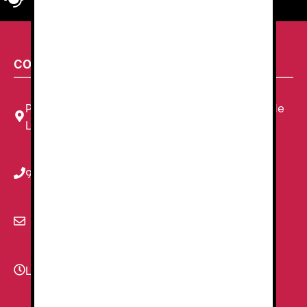
CONTACTA CON NOSOTROS
Plaza Louis Braille, 11 Local, 1, 08820 El Prat de
Llobregat, Barcelona
934 78 59 38
info@renzauniformes.com
Lunes - Viernes
9:00–13:30 - 16:30-20:00