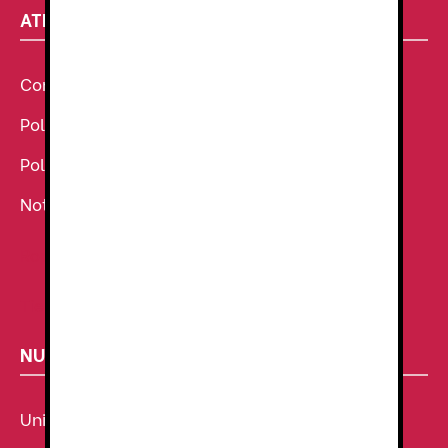
ATENCIÓN AL CLIENTE
Condiciones Generales de venta
Política de Cookies
Política de Privacidad
Noticias
Ropa de Trabajo
Tienda de uniformes
NUESTROS SECTORES
Uniforme Sanitario