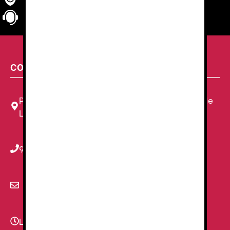
Seguridad
en tu compra
Atención al cliente
personalizada
CONTACTA CON NOSOTROS
Plaza Louis Braille, 11 Local, 1, 08820 El Prat de
Llobregat, Barcelona
934 78 59 38
info@renzauniformes.com
Lunes - Viernes