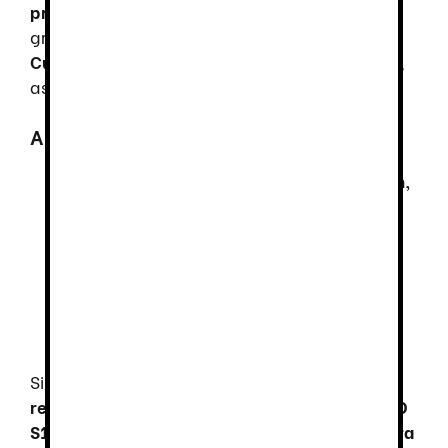
protección sin comprometer la comodidad
,
gracias a su
estructura ergonómica
. ✅
Cumplimiento de normativas internacionales
,
asegurando calidad y seguridad óptima.
Aplicaciones ideales
Profesionales en
industria, construcción,
logística y transporte
.
Trabajos que requieran
protección
contra impactos y objetos punzantes
.
Entornos donde la
comodidad y
seguridad sean esenciales para la
productividad
.
Si buscas
un calzado que combine seguridad,
resistencia y confort
, el
Sparco Indy Texas ESD
S1PS SR FO LG
es la opción ideal.
Diseñado para