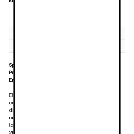
Descripción
Información adicional
Valoraciones (0)
Sparco Indy Texas ESD S1PS SR FO LG:
Protección, Comodidad y Seguridad para
Entornos Profesionales
El
Sparco Indy Texas ESD S1PS SR FO LG
es un
calzado de seguridad de
alto rendimiento
,
diseñado para
garantizar protección,
comodidad y durabilidad
en distintos entornos
laborales. Cumple con la
normativa EN ISO
20345:2022
, asegurando
seguridad y