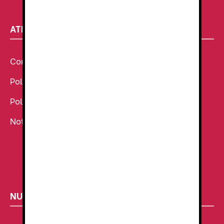
9:00–13:30 - 16:30-20:00
ATENCIÓN AL CLIENTE
Condiciones Generales de venta
Política de Cookies
Política de Privacidad
Noticias
Ropa de Trabajo
Tienda de uniformes
NUESTROS SECTORES