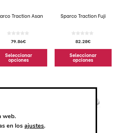
se
den
pueden
arco Traction Asan
Sparco Traction Fuji
ir
elegir
en
la
0
0
79.86
€
82.28
€
ina
página
d
d
e
e
de
5
5
Seleccionar
Seleccionar
ducto
producto
opciones
opciones
Este
ducto
producto
e
tiene
iples
múltiples
antes.
variantes.
Las
a web.
iones
opciones
as en los
ajustes
.
se