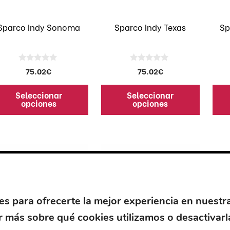
se
se
eden
pueden
pue
Sparco Indy Sonoma
Sparco Indy Texas
Sp
egir
elegir
eleg
en
en
la
la
0
0
75.02
€
75.02
€
gina
página
pág
d
d
e
e
de
de
5
5
Seleccionar
Seleccionar
oducto
producto
pro
opciones
opciones
te
Este
Este
oducto
producto
pro
ene
tiene
tien
ltiples
múltiples
múlt
riantes.
variantes.
vari
s
Las
Las
es para ofrecerte la mejor experiencia en nuestr
ciones
opciones
opc
 más sobre qué cookies utilizamos o desactivarl
se
se