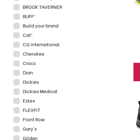
La
BROOK TAVERNER
op
BUFF®
se
Build your brand
pu
el
Cat®
en
CG International
la
Cherokee
pá
Crocs
de
Dian
pr
Dickies
Dickies Medical
Es
pr
Estex
ti
FLEXFIT
mú
Front Row
va
Gary´s
La
Gildan
op