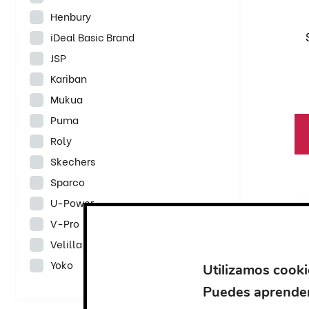
se
Henbury
pu
iDeal Basic Brand
el
JSP
en
Kariban
la
Mukua
pá
de
Puma
pr
Roly
Skechers
Es
Sparco
pr
U-Power
ti
V-Pro
mú
Velilla
va
Yoko
La
Utilizamos cooki
op
Puedes aprender
se