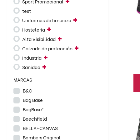
Sport Promocional
va
test
La
Uniformes de limpieza
op
se
Hostelería
pu
Alta Visibilidad
el
Calzado de protección
en
Industria
la
Sanidad
pá
de
MARCAS
pr
B&C
Bag Base
Es
BagBase®
pr
Beechfield
ti
mú
BELLA+CANVAS
va
Bombers Original