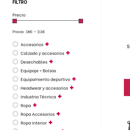
ti
FILTRO
mú
Precio
va
BATAS
BERMUDAS
CAMISETAS
La
ALGODÓN
CAMISAS
CAMISETAS
op
Precio:
18€
—
111€
POLOS SPORT
se
CAZADORAS
CHALECOS
Accesorios
pu
CHAQUETAS
CUELLOS
S
el
Calzado y accesorios
FORROS POLARES
GORRO POLAR
en
JERSEYS
MONOS
Desechables
la
PANTALONES
PARKAS
Equipaje > Bolsas
pá
POLOS
PONCHOS
Equipamiento deportivo
de
SUDADERAS
TRAJES DE LLUVIA
Headwear y accesorios
pr
Industria Técnica
Ropa
Es
pr
Ropa Accesorios
ti
Ropa interior
mú